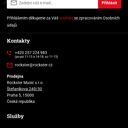
Přihlásit
Přihlášením děkujeme za Váš
souhlas
se zpracováním Osobních
údajů.
Kontakty
+420 257 224 983
(po-pá 11-13 a 14-18, so 11-13)
rockster@rockster.cz
Prodejna
Rockster Music s.r.o.
Štefanikova 249/30
Praha 5, 15000
Česká republika
Služby