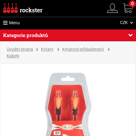
0
CZK
Menu
Kategorie produktů
Úvodní strana
Kytary
Kytarové příslušenství
Kabely