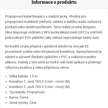
Informace o produktu
Propojovací kabel Bespeco s malými jacky. Vhodný pro
propojování mobilních telefonů, tabletů a dalšího audio zařízení k
počítači nebo dalším periferoím. Tento kabel ze série Bespeco
Silos disponuje vodičem z 98% bezkyslíkaté mědi (OFC) a vnitřním
polovodivým PVC pláštěm, díky němuž neprodukuje žádný šum.
Ke kvalitě zvuku přispívá i spirálové stínění na více jak 92
procentech vodiče nebo lité plastové konektory. Samozřejmostí je
odolné a zároveň flexibilní opláštění z PVC a vulkanizovaného
silikonu. Kabely z této série se hodí k celé řadě aplikací a překvapí
výbornou kvalitou a velice příjemnou cenou.
Délka kabelu: 1,5 m
Konektor 1: Jack TRS 3.5 mm - rovný (M)
Konektor 2: Jack TRS 3.5 mm - rovný (M)
Typ kabelu: Propojovací
Barva: Černá
Země výroby: Čína