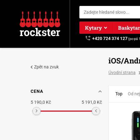
Kytary
Baskyta
+420 724 374 127
(po-pá 
iOS/And
Zpět na zvuk
Úvodní strana
CENA
Top
Od nej
5 190,0 Kč
5 191,0 Kč