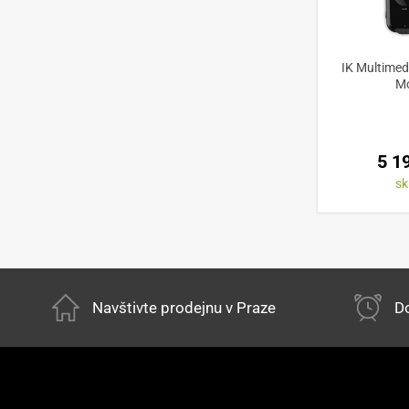
IK Multimedi
Mo
5 1
s
Navštivte prodejnu v Praze
Do