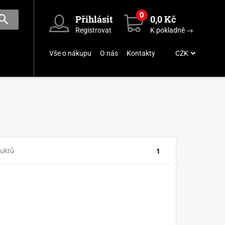
0
Přihlásit
0,0 Kč
Registrovat
K pokladně →
Vše o nákupu
O nás
Kontakty
CZK
duktů
1