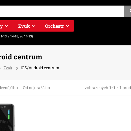
ry
Zvuk
Orchestr
11-13 a 14-18, so 11-13)
roid centrum
Zvuk
iOS/Android centrum
zobrazených
1-1
z 1 pro
levnějšího
Od nejdražšího