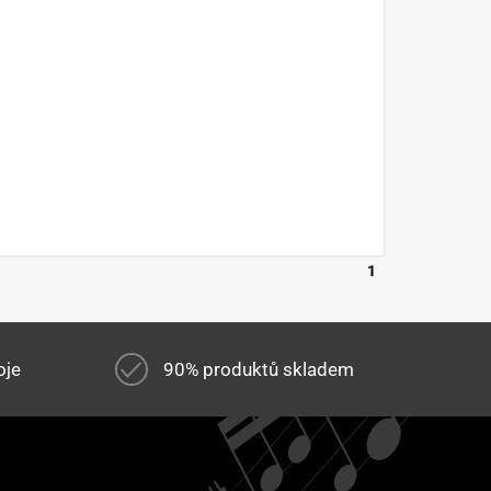
1
oje
90% produktů skladem