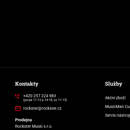
Kontakty
Služby
+420 257 224 983
Akční zboží
(po-pá 11-13 a 14-18, so 11-13)
MusicMan Cu
rockster@rockster.cz
Servis nástroj
Prodejna
Rockster Music s.r.o.