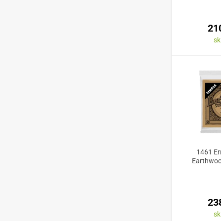
21
s
1461 Ern
Earthwo
23
s