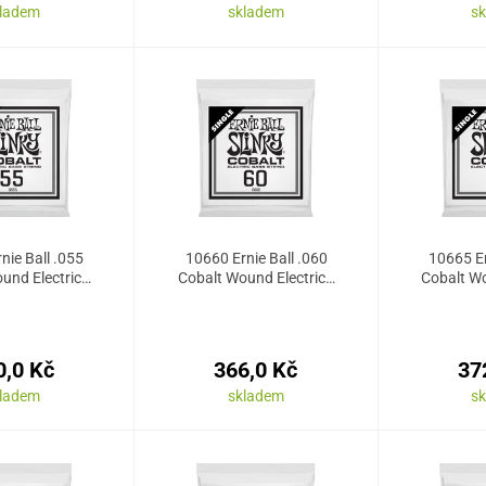
kladem
skladem
s
nie Ball .055
10660 Ernie Ball .060
10665 Er
und Electric…
Cobalt Wound Electric…
Cobalt Wo
0,0 Kč
366,0 Kč
37
kladem
skladem
s