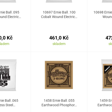
nie Ball .095
10697 Ernie Ball .100
10698 Ernie
und Electric…
Cobalt Wound Electric…
Wound
0,0 Kč
461,0 Kč
47
kladem
skladem
s
ie Ball .065
1458 Ernie Ball .055
1459 Er
ess Steel…
Earthwood Phosphor…
Earthwo