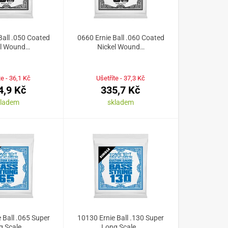
Ball .050 Coated
0660 Ernie Ball .060 Coated
el Wound…
Nickel Wound…
te - 36,1 Kč
Ušetříte - 37,3 Kč
4,9 Kč
335,7 Kč
kladem
skladem
 Ball .065 Super
10130 Ernie Ball .130 Super
g Scale…
Long Scale…