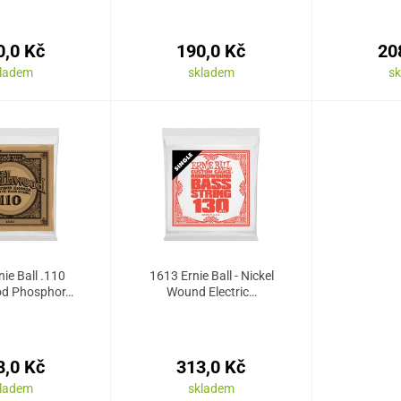
0,0 Kč
190,0 Kč
20
kladem
skladem
s
ie Ball .110
1613 Ernie Ball - Nickel
od Phosphor…
Wound Electric…
8,0 Kč
313,0 Kč
kladem
skladem