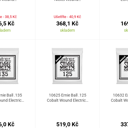
te - 38,5 Kč
Ušetříte - 40,9 Kč
6,5 Kč
368,1 Kč
16
kladem
skladem
s
nie Ball .135
10625 Ernie Ball .125
10632 Er
und Electric…
Cobalt Wound Electric…
Cobalt Wo
6,0 Kč
519,0 Kč
33