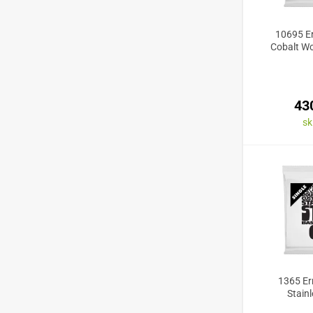
10695 Er
Cobalt Wo
43
s
1365 Ern
Stainl