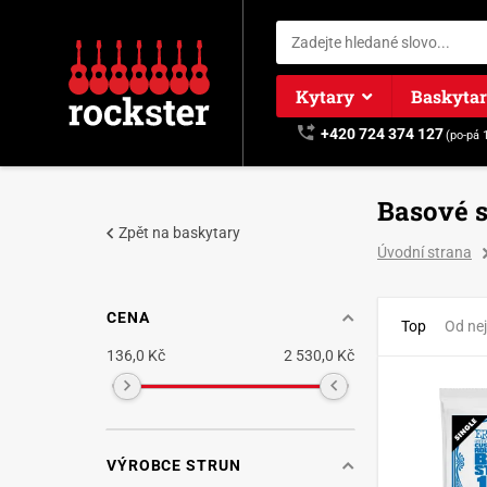
Kytary
Baskyta
+420 724 374 127
(po-pá 
Basové 
Zpět na baskytary
Úvodní strana
CENA
Top
Od nej
136,0 Kč
2 530,0 Kč
VÝROBCE STRUN