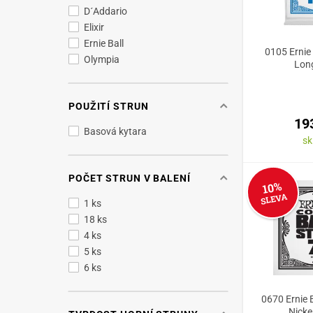
D´Addario
Elixir
Ernie Ball
0105 Ernie 
Olympia
Lon
POUŽITÍ STRUN
19
Basová kytara
s
POČET STRUN V BALENÍ
10%
SLEVA
1 ks
18 ks
4 ks
5 ks
6 ks
0670 Ernie 
Nick