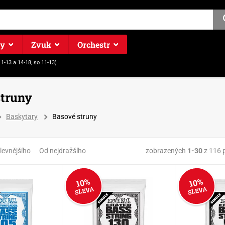
ry
Zvuk
Orchestr
11-13 a 14-18, so 11-13)
struny
Baskytary
Basové struny
zobrazených
1-30
z 116 
levnějšího
Od nejdražšího
10%
10%
SLEVA
SLEVA