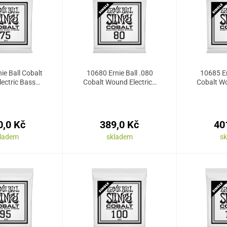
ie Ball Cobalt
10680 Ernie Ball .080
10685 Er
ectric Bass…
Cobalt Wound Electric…
Cobalt Wo
0,0 Kč
389,0 Kč
40
kladem
skladem
s