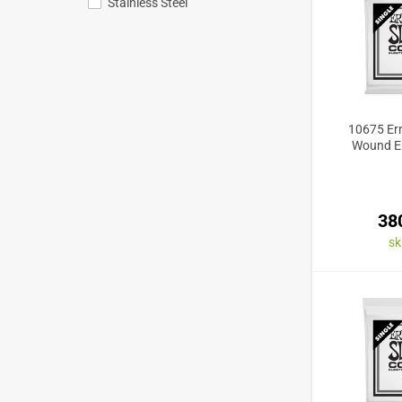
Stainless Steel
10675 Ern
Wound El
38
s