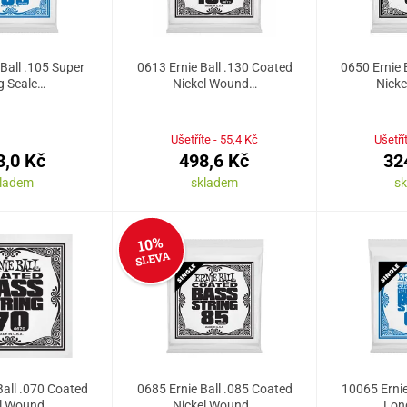
Ball .105 Super
0613 Ernie Ball .130 Coated
0650 Ernie 
g Scale…
Nickel Wound…
Nick
Ušetříte - 55,4 Kč
Ušetří
3,0 Kč
498,6 Kč
32
kladem
skladem
s
10%
SLEVA
Ball .070 Coated
0685 Ernie Ball .085 Coated
10065 Ernie
el Wound…
Nickel Wound…
Lon