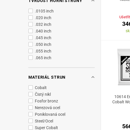
TVRDOST HORNÍ STRUNY
.0105 inch
Ušetří
.020 inch
34
.032 inch
s
.040 inch
.045 inch
.050 inch
.055 inch
.065 inch
MATERIÁL STRUN
Cobalt
Čistý nikl
10614 Er
Fosfor bronz
Cobalt Wo
Nerezová ocel
Poniklovaná ocel
Steel/Ocel
56
Super Cobalt