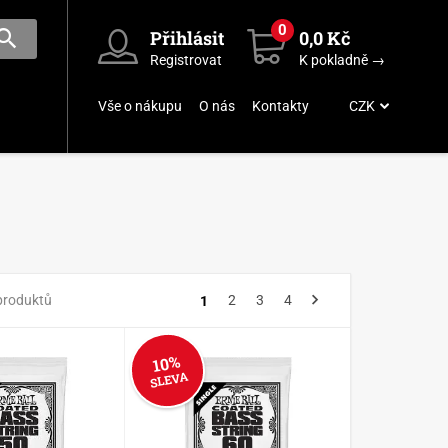
0
Přihlásit
0,0 Kč
Registrovat
K pokladně →
Vše o nákupu
O nás
Kontakty
CZK
produktů
2
3
4
1
10%
SLEVA