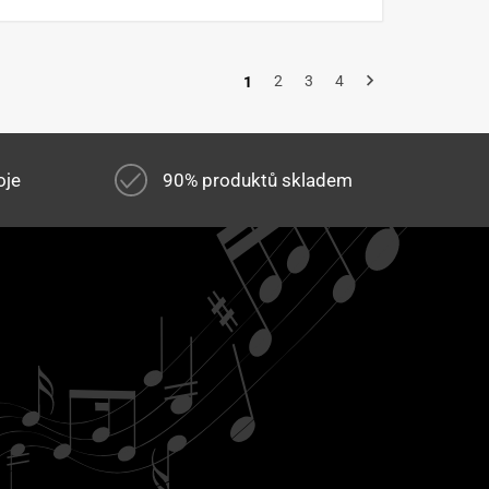
2
3
4
1
oje
90% produktů skladem