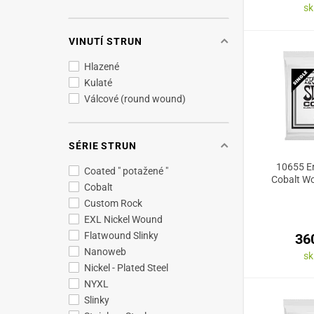
s
VINUTÍ STRUN
Hlazené
Kulaté
Válcové (round wound)
SÉRIE STRUN
10655 Er
Coated " potažené "
Cobalt Wo
Cobalt
Custom Rock
EXL Nickel Wound
Flatwound Slinky
36
Nanoweb
s
Nickel - Plated Steel
NYXL
Slinky