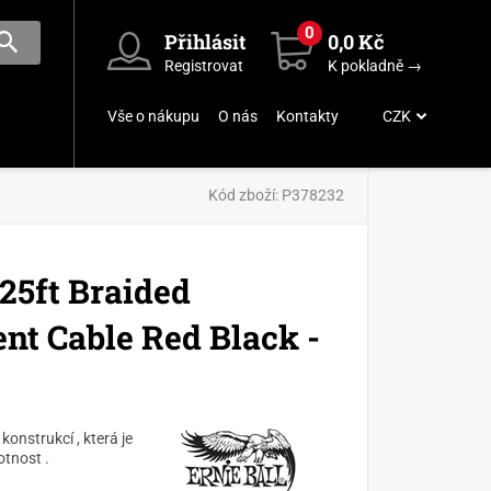
0
Přihlásit
0,0 Kč
Registrovat
K pokladně →
Vše o nákupu
O nás
Kontakty
CZK
Kód zboží:
P378232
 25ft Braided
ent Cable Red Black -
konstrukcí , která je
tnost .