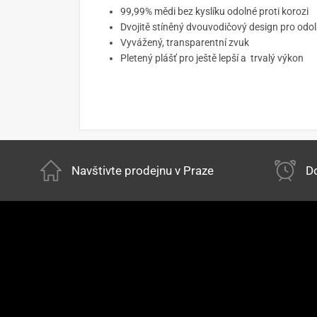
99,99% mědi bez kyslíku odolné proti korozi
Dvojitě stíněný dvouvodičový design pro odo
Vyvážený, transparentní zvuk
Pletený plášť pro ještě lepší a trvalý výkon
Navštivte prodejnu v Praze
Do