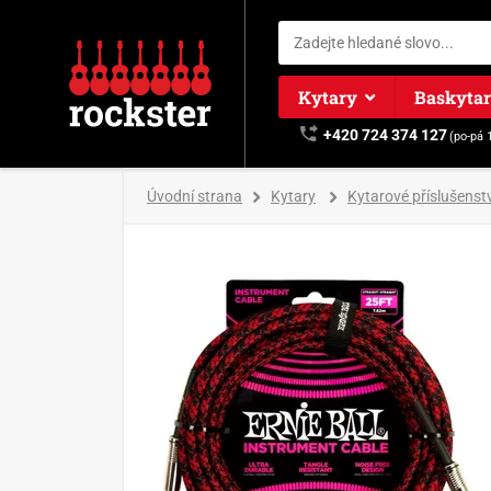
Kytary
Baskyta
+420 724 374 127
(po-pá 
Úvodní strana
Kytary
Kytarové příslušenstv