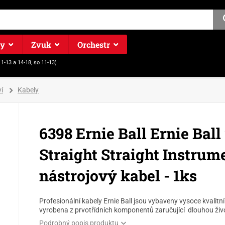
ry
Zvuk
Orchestr
11-13 a 14-18, so 11-13)
í
Kabely
6398 Ernie Ball Ernie Ball
Straight Straight Instrum
nástrojový kabel - 1ks
Profesionální kabely Ernie Ball jsou vybaveny vysoce kvalitní 
vyrobena z prvotřídních komponentů zaručující dlouhou živo
Podrobný popis produktu