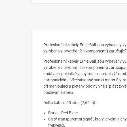
Profesionální kabely Ernie Ball jsou vybaveny vys
vyrobena z prvotřídních komponentů zaručující 
Profesionální kabely Ernie Ball jsou vybaveny vys
vyrobena z prvotřídních komponentů zaručující 
dodávají spolehlivě jasný tón s ostrými výškami
harmonickými. Vícenásobné stínící materiály z
při manipulaci a pletený odolný vnější plášť zvyš
používání kabelu.
Délka kabelu 25 stop (7,62 m).
Barva : Red Black
Čistý transparentní signál, který je velmi tich
frekvencí.