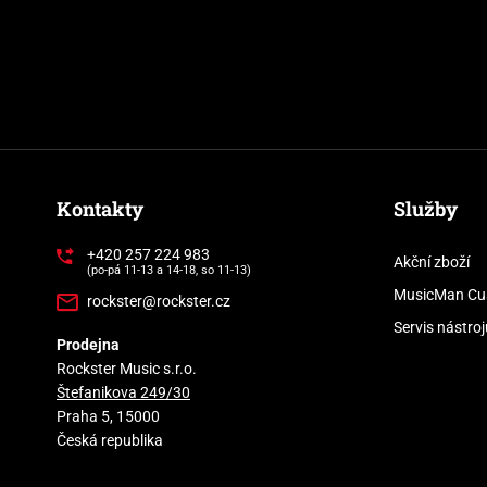
Kontakty
Služby
+420 257 224 983
Akční zboží
(po-pá 11-13 a 14-18, so 11-13)
MusicMan Cu
rockster@rockster.cz
Servis nástroj
Prodejna
Rockster Music s.r.o.
Štefanikova 249/30
Praha 5, 15000
Česká republika