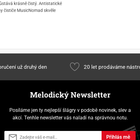
stává krásně čistý. Antistatické
ny čističe MusicNomad skvěle
ručení už druhý den
20 let prodáváme nástr
Melodický Newsletter
Posíláme jen ty nejlepší šlágry v podobě novinek, slev a
akcí. Tenhle newsletter vás naladí na správnou notu.
Přihlás mě