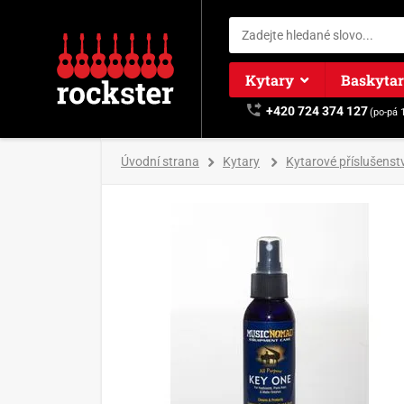
Kytary
Baskyta
+420 724 374 127
(po-pá 
Úvodní strana
Kytary
Kytarové příslušenstv