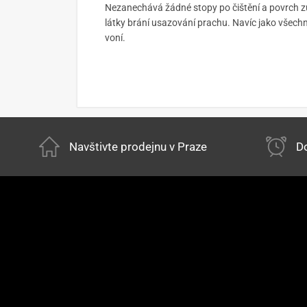
Nezanechává žádné stopy po čištění a povrch zů
látky brání usazování prachu. Navíc jako všech
voní.
Navštivte prodejnu v Praze
Do