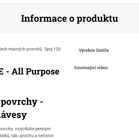
Informace o produktu
 všech matných povrchů. Spej 120
Výrobce čističe
Související videa:
- All Purpose
 povrchy -
lávesy
ovrchy. nastríkáte jemným
isků, tak i prachu a nečistot.