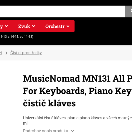
ry
Zvuk
Orchestr
11-13 a 14-18, so 11-13)
í
Čistící prostředky
MusicNomad MN131 All P
For Keyboards, Piano Keys
čistič kláves
Univerzální čistič kláves, pian a piano kláves a všech matný
ml.
Podrobný popis produktu