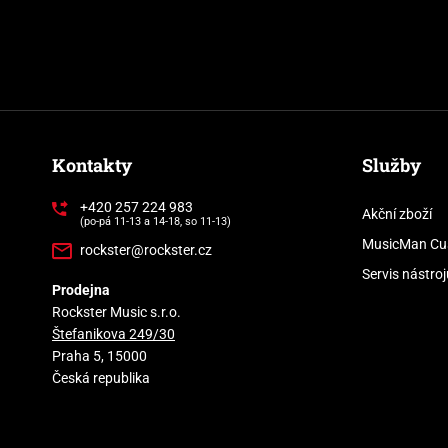
Kontakty
Služby
+420 257 224 983
Akční zboží
(po-pá 11-13 a 14-18, so 11-13)
MusicMan Cu
rockster@rockster.cz
Servis nástroj
Prodejna
Rockster Music s.r.o.
Štefanikova 249/30
Praha 5, 15000
Česká republika