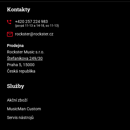
Kontakty
+420 257 224 983
(po-pá 11-13 a 14-18, so 11-13)
rockster@rockster.cz
Prodejna
Rockster Music s.r.o.
Štefanikova 249/30
Praha 5, 15000
Česká republika
Služby
Akční zboží
MusicMan Custom
Servis nástrojů