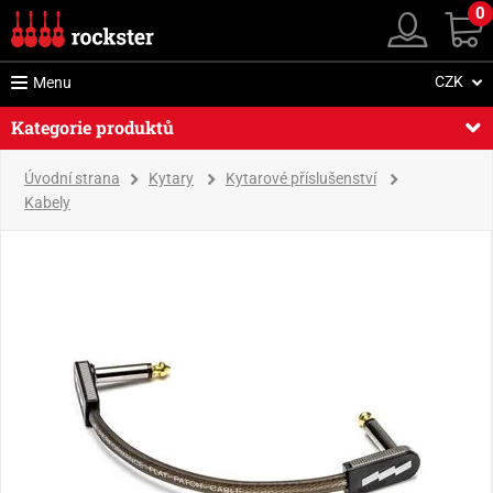
0
CZK
Menu
Kategorie produktů
Úvodní strana
Kytary
Kytarové příslušenství
Kabely