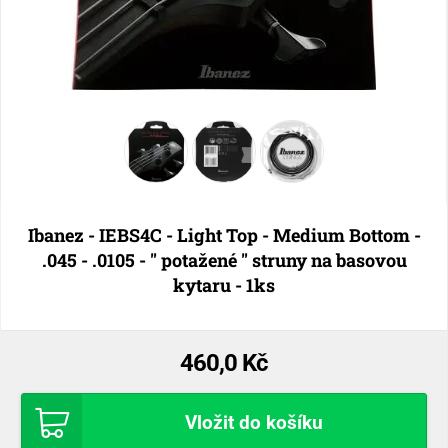
Ibanez - IEBS4C - Light Top - Medium Bottom -
.045 - .0105 - " potažené " struny na basovou
kytaru - 1ks
460,0 Kč
Vložit do košíku