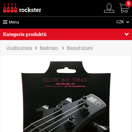
0
CZK
Menu
Kategorie produktů
Úvodní strana
Baskytary
Basové struny