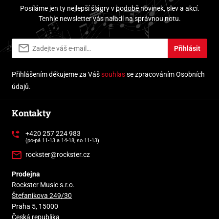
Posíláme jen ty nejlepší šlágry v podobě novinek, slev a akcí.
Tenhle newsletter vás naladí na správnou notu.
Přihlásit
Přihlášením děkujeme za Váš
souhlas
se zpracováním Osobních
údajů.
Kontakty
+420 257 224 983
(po-pá 11-13 a 14-18, so 11-13)
rockster@rockster.cz
Prodejna
Rockster Music s.r.o.
Štefanikova 249/30
Praha 5, 15000
Česká republika