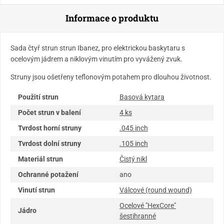
Informace o produktu
Sada čtyř strun strun Ibanez, pro elektrickou baskytaru s
ocelovým jádrem a niklovým vinutím pro vyvážený zvuk.
Struny jsou ošetřeny teflonovým potahem pro dlouhou životnost.
Použití strun
Basová kytara
Počet strun v balení
4 ks
Tvrdost horní struny
.045 inch
Tvrdost dolní struny
.105 inch
Materiál strun
Čistý nikl
Ochranné potažení
ano
Vinutí strun
Válcové (round wound)
Ocelové "HexCore"
Jádro
šestihranné