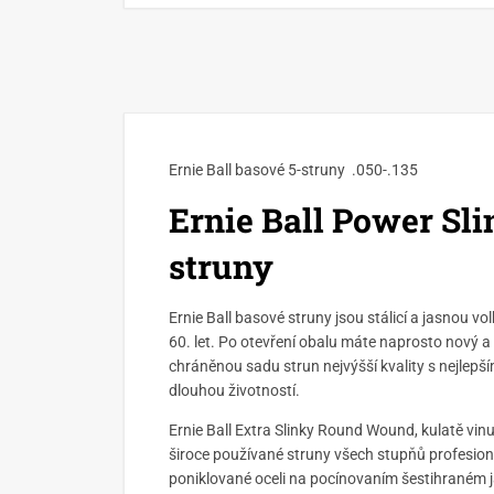
Ernie Ball basové 5-struny .050-.135
Ernie Ball Power Sl
struny
Ernie Ball basové struny jsou stálicí a jasnou vo
60. let. Po otevření obalu máte naprosto nový a
chráněnou sadu strun nejvýšší kvality s nejlepším
dlouhou životností.
Ernie Ball Extra Slinky Round Wound, kulatě vinu
široce používané struny všech stupňů profesional
poniklované oceli na pocínovaním šestihraném j