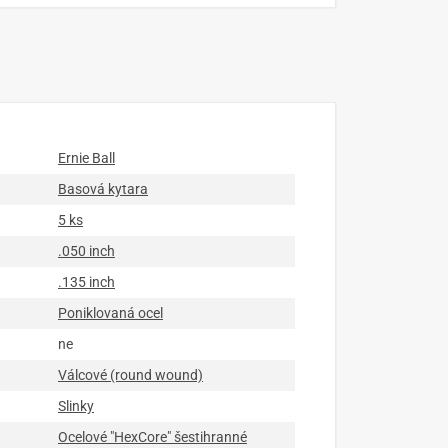
Ernie Ball
Basová kytara
5 ks
.050 inch
.135 inch
Poniklovaná ocel
ne
Válcové (round wound)
Slinky
Ocelové "HexCore" šestihranné