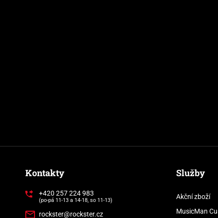
Kontakty
Služby
+420 257 224 983
Akční zboží
(po-pá 11-13 a 14-18, so 11-13)
MusicMan Cu
rockster@rockster.cz