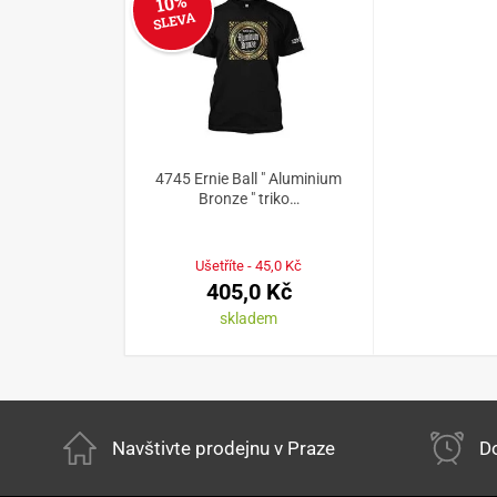
10%
SLEVA
4745 Ernie Ball " Aluminium
Bronze " triko…
Ušetříte - 45,0 Kč
405,0 Kč
skladem
Navštivte prodejnu v Praze
Do