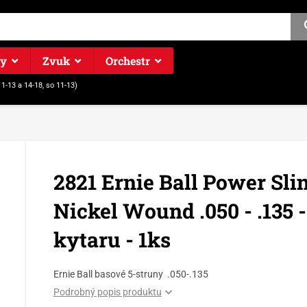
ry
Zvuk
Orchestr
11-13 a 14-18, so 11-13)
2821 Ernie Ball Power Sli
Nickel Wound .050 - .135 
kytaru - 1ks
Ernie Ball basové 5-struny .050-.135
Podrobný popis produktu