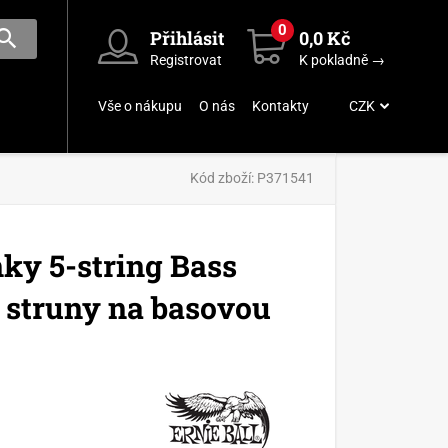
0
Přihlásit
0,0 Kč
Registrovat
K pokladně →
Vše o nákupu
O nás
Kontakty
CZK
Kód zboží:
P371541
nky 5-string Bass
- struny na basovou