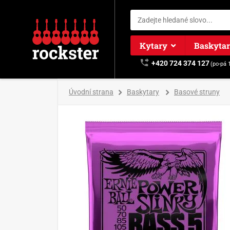
Kytary
Baskyta
+420 724 374 127
(po-pá 
Úvodní strana
Baskytary
Basové struny