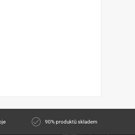
oje
90% produktů skladem