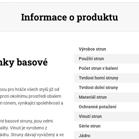
Informace o produktu
Výrobce strun
inky basové
Použití strun
Počet strun v balení
Tvrdost horní struny
Tvrdost dolní struny
lbou pro hráče všech stylů již od
 proti okolnímu prostředí obalem
Materiál strun
 tónem, vynikající spolehlivostí a
Ochranné potažení
Vinutí strun
té basové struny, jsou velmi
Série strun
ity. Vinutí je vyrobeno z
ádru. Struny dávají vyvážený a ve
Jádro