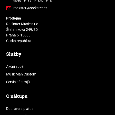
(po-pá 11-13 a 14-18, so 11-13)
rockster@rockster.cz
Prodejna
Rockster Music s.r.o.
Štefanikova 249/30
Praha 5, 15000
Česká republika
Služby
Akční zboží
MusicMan Custom
Servis nástrojů
O nákupu
Doprava a platba