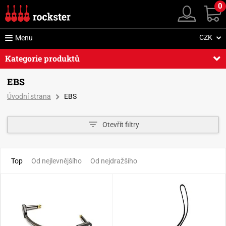
0
CZK
Menu
Kategorie produktů
EBS
Úvodní strana
EBS
Otevřít filtry
Top
Od nejlevnějšího
Od nejdražšího