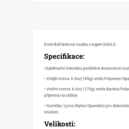
Ernie Ball látková rouška s logem EAGLE.
Specifikace:
•Sublimační metodou potištěná dvouvrstvá ro
• Vnější vrstva: 6.5oz(185g) směs Polyester/S
• Vnitřní vrstva: 6.0oz (170g) směs Bavlna/Poly
příjemná na obličej
• Gumičky: Lycra (Nylon/Spandex) pro dokonalo
nnošení
Velikosti: