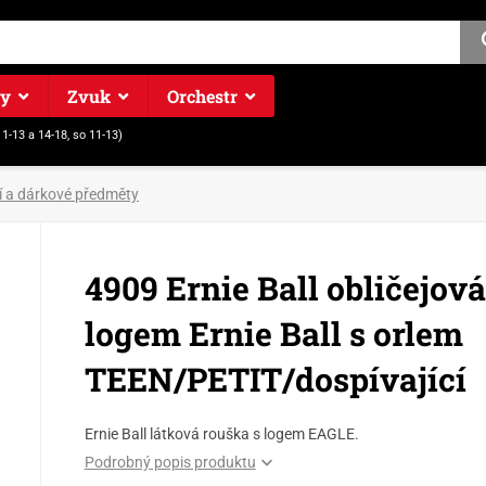
ry
Zvuk
Orchestr
11-13 a 14-18, so 11-13)
í a dárkové předměty
4909 Ernie Ball obličejov
logem Ernie Ball s orlem
TEEN/PETIT/dospívající
Ernie Ball látková rouška s logem EAGLE.
Podrobný popis produktu