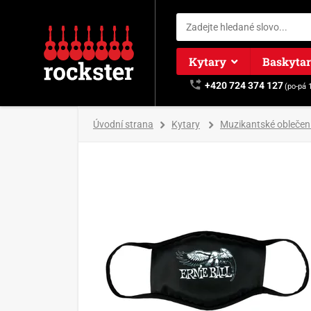
Kytary
Baskyta
+420 724 374 127
(po-pá 
Úvodní strana
Kytary
Muzikantské oblečen