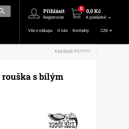
0
Přihlásit
0,0 Kč
Registrovat
K pokladně →
Vše o nákupu
O nás
Kontakty
CZK
Kód zboží:
P377771
á rouška s bílým