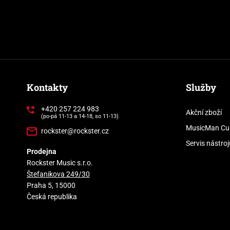
Kontakty
Služby
+420 257 224 983
Akční zboží
(po-pá 11-13 a 14-18, so 11-13)
MusicMan Cu
rockster@rockster.cz
Servis nástroj
Prodejna
Rockster Music s.r.o.
Štefanikova 249/30
Praha 5, 15000
Česká republika