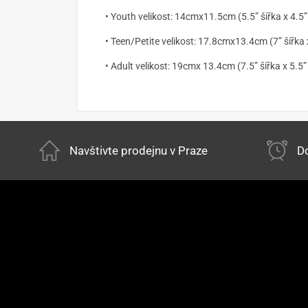
• Youth velikost: 14cmx11.5cm (5.5” šířka x 4.5”
• Teen/Petite velikost: 17.8cmx13.4cm (7” šířka 
• Adult velikost: 19cmx 13.4cm (7.5” šířka x 5.5”
Navštivte prodejnu v Praze
Do