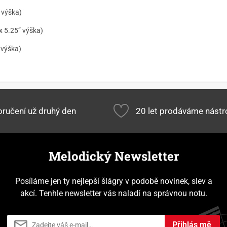
 výška)
x 5.25” výška)
 výška)
ručení už druhý den
20 let prodáváme nástr
Melodický Newsletter
Posíláme jen ty nejlepší šlágry v podobě novinek, slev a
akcí. Tenhle newsletter vás naladí na správnou notu.
Přihlás mě