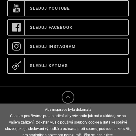
SLEDUJ YOUTUBE
SLEDUJ FACEBOOK
SLEDUJ INSTAGRAM
SLEDUJ KYTMAG
Aby inspirace byla dokonalá
Cookies používáme pro doladění, aby vše hrálo jak má a ukládají se na
vašem zařízení.
Rockster Music
používá soubory cookie a data ke správě
služeb jako je sledování výpadků a ochrana proti spamu, podvodu a zneužití,
rockster music © 2008 - 2026
pro statistiky a abychom porozuměli, čím se inspirujete.