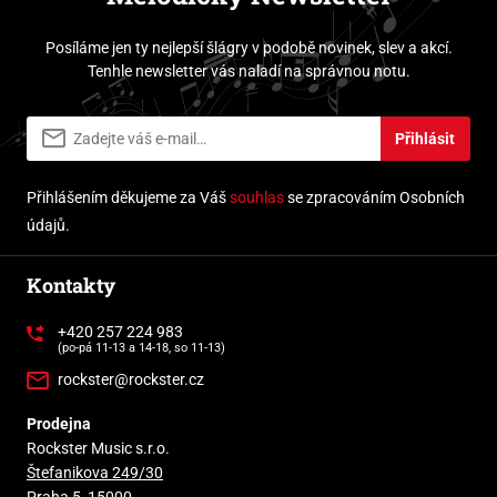
Posíláme jen ty nejlepší šlágry v podobě novinek, slev a akcí.
Tenhle newsletter vás naladí na správnou notu.
Přihlásit
Přihlášením děkujeme za Váš
souhlas
se zpracováním Osobních
údajů.
Kontakty
+420 257 224 983
(po-pá 11-13 a 14-18, so 11-13)
rockster@rockster.cz
Prodejna
Rockster Music s.r.o.
Štefanikova 249/30
Praha 5, 15000