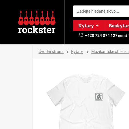
Kytary
Baskyta
+420 724 374 127
(po-pá 
Úvodní strana
Kytary
Muzikantské oblečen