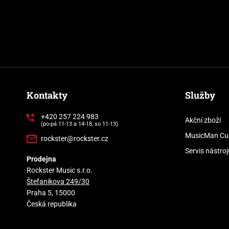
Kontakty
Služby
+420 257 224 983
Akční zboží
(po-pá 11-13 a 14-18, so 11-13)
MusicMan Cu
rockster@rockster.cz
Servis nástroj
Prodejna
Rockster Music s.r.o.
Štefanikova 249/30
Praha 5, 15000
Česká republika