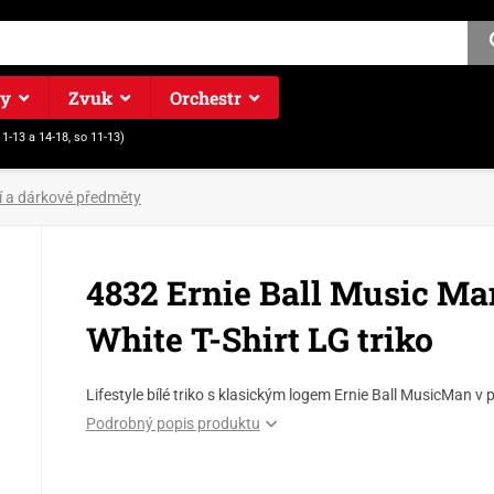
ry
Zvuk
Orchestr
11-13 a 14-18, so 11-13)
í a dárkové předměty
4832 Ernie Ball Music Ma
White T-Shirt LG triko
Lifestyle bílé triko s klasickým logem Ernie Ball MusicMan v 
Podrobný popis produktu