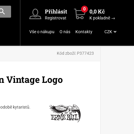
0
Přihlásit
0,0 Kč
Registrovat
K pokladně →
Vše o nákupu
O nás
Kontakty
CZK
Kód zboží:
P377423
n Vintage Logo
podobě kytaristů.