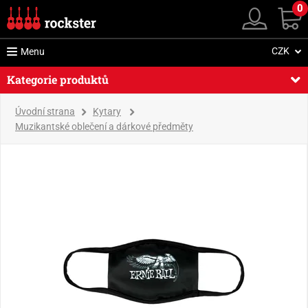
0
CZK
Menu
Kategorie produktů
Úvodní strana
Kytary
Muzikantské oblečení a dárkové předměty