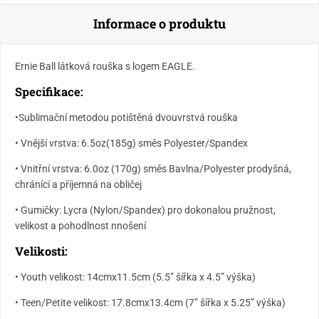
Informace o produktu
Ernie Ball látková rouška s logem EAGLE.
Specifikace:
•Sublimační metodou potištěná dvouvrstvá rouška
• Vnější vrstva: 6.5oz(185g) směs Polyester/Spandex
• Vnitřní vrstva: 6.0oz (170g) směs Bavlna/Polyester prodyšná,
chránící a příjemná na obličej
• Gumičky: Lycra (Nylon/Spandex) pro dokonalou pružnost,
velikost a pohodlnost nnošení
Velikosti:
• Youth velikost: 14cmx11.5cm (5.5” šířka x 4.5” výška)
• Teen/Petite velikost: 17.8cmx13.4cm (7” šířka x 5.25” výška)