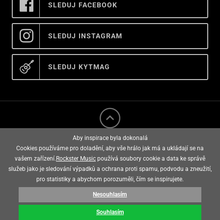
SLEDUJ FACEBOOK
SLEDUJ INSTAGRAM
SLEDUJ KYTMAG
Aby inspirace byla dokonalá
Cookies používáme pro doladění, aby vše hrálo jak má a ukládají se na
vašem zařízení.
Rockster Music
používá soubory cookie a data ke správě
služeb jako je sledování výpadků a ochrana proti spamu, podvodu a zneužití,
rockster music © 2008 - 2026
pro statistiky a abychom porozuměli, čím se inspirujete.
Nesouhlasím
E-shop vytvořila
Souhlasím