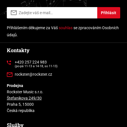
Přihlásit
Přihlášením děkujeme za Váš
souhlas
se zpracováním Osobních
údajů.
Kontakty
+420 257 224 983
(po-pá 11-13 a 14-18, so 11-13)
rockster@rockster.cz
Prodejna
Rockster Music s.r.o.
Štefanikova 249/30
Praha 5, 15000
Česká republika
Služby