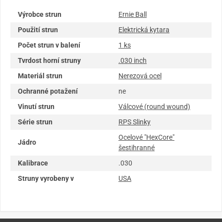
Výrobce strun
Ernie Ball
Použití strun
Elektrická kytara
Počet strun v balení
1 ks
Tvrdost horní struny
.030 inch
Materiál strun
Nerezová ocel
Ochranné potažení
ne
Vinutí strun
Válcové (round wound)
Série strun
RPS Slinky
Ocelové "HexCore"
Jádro
šestihranné
Kalibrace
.030
Struny vyrobeny v
USA