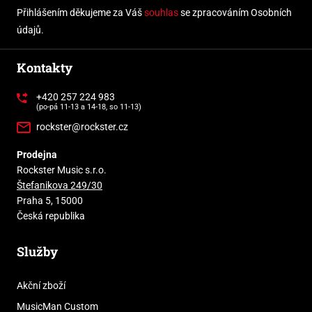
Přihlášením děkujeme za Váš
souhlas
se zpracováním Osobních
údajů.
Kontakty
+420 257 224 983
(po-pá 11-13 a 14-18, so 11-13)
rockster@rockster.cz
Prodejna
Rockster Music s.r.o.
Štefanikova 249/30
Praha 5, 15000
Česká republika
Služby
Akční zboží
MusicMan Custom