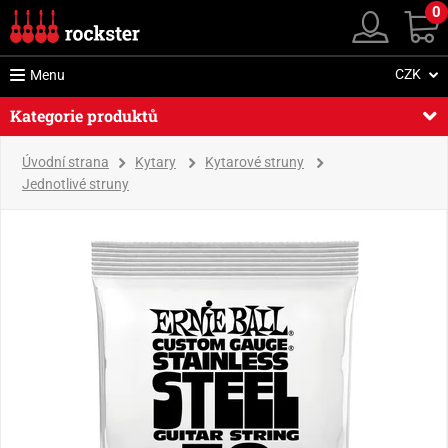
0
CZK
Menu
Kategorie produktů
Úvodní strana
Kytary
Kytarové struny
Jednotlivé struny