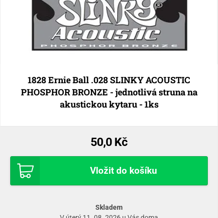
1828 Ernie Ball .028 SLINKY ACOUSTIC
PHOSPHOR BRONZE - jednotlivá struna na
akustickou kytaru - 1ks
50,0 Kč
Vložit do košíku
Skladem
V úterý 11. 08. 2026 u Vás doma