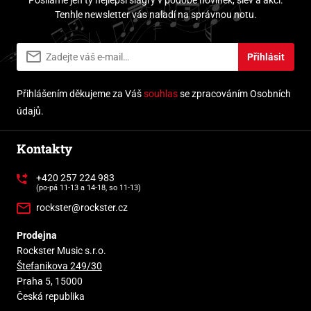
Tenhle newsletter vás naladí na správnou notu.
Přihlásit
Přihlášením děkujeme za Váš
souhlas
se zpracováním Osobních
údajů.
Kontakty
+420 257 224 983
(po-pá 11-13 a 14-18, so 11-13)
rockster@rockster.cz
Prodejna
Rockster Music s.r.o.
Štefanikova 249/30
Praha 5, 15000
Česká republika