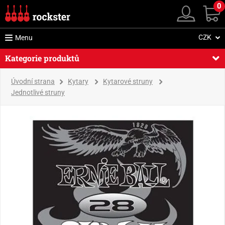
0
CZK
Menu
Kategorie produktů
Úvodní strana
Kytary
Kytarové struny
Jednotlivé struny