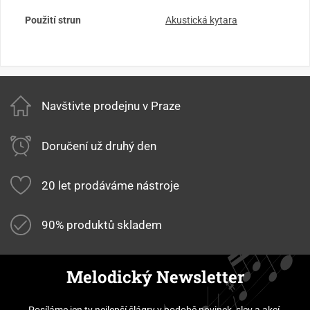
Použití strun
Akustická kytara
Navštivte prodejnu v Praze
Doručení už druhý den
20 let prodáváme nástroje
90% produktů skladem
Melodický Newsletter
Posíláme jen ty nejlepší šlágry v podobě novinek, slev a akcí.