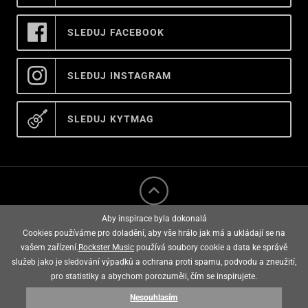
SLEDUJ FACEBOOK
SLEDUJ INSTAGRAM
SLEDUJ KYTMAG
Aby inspirace byla dokonalá
Cookies používáme pro doladění, aby vše hrálo jak má a ukládají se na
vašem zařízení.
Rockster Music
používá soubory cookie a data ke správě
služeb jako je sledování výpadků a ochrana proti spamu, podvodu a zneužití,
rockster music © 2008 - 2026
pro statistiky a abychom porozuměli, čím se inspirujete.
Nesouhlasím
E-shop vytvořila