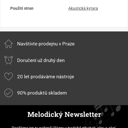
Použití strun
Akustická kytara
Navštivte prodejnu v Praze
Doručení už druhý den
20 let prodáváme nástroje
90% produktů skladem
Melodický Newsletter
Posíláme jen ty nejlepší šlágry v podobě novinek, slev a akcí.