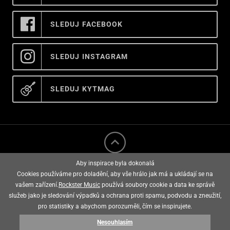
SLEDUJ FACEBOOK
SLEDUJ INSTAGRAM
SLEDUJ KYTMAG
Aby inspirace byla dokonalá
Cookies používáme pro doladění, aby vše hrálo jak má a ukládají se na
vašem zařízení.
Rockster Music
používá soubory cookie a data ke správě
služeb jako je sledování výpadků a ochrana proti spamu, podvodu a zneužití,
rockster music © 2008 - 2026
pro statistiky a abychom porozuměli, čím se inspirujete.
Nesouhlasím
E-shop vytvořila