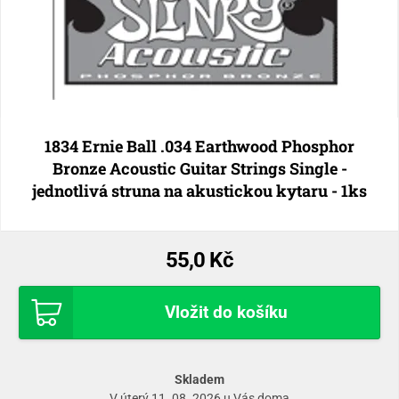
1834 Ernie Ball .034 Earthwood Phosphor
Bronze Acoustic Guitar Strings Single -
jednotlivá struna na akustickou kytaru - 1ks
55,0 Kč
Vložit do košíku
Skladem
V úterý 11. 08. 2026 u Vás doma