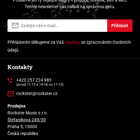
Tenhle newsletter vás naladí na správnou notu.
Přihlásit
Přihlášením děkujeme za Váš
souhlas
se zpracováním Osobních
údajů.
Kontakty
+420 257 224 983
(po-pá 11-13 a 14-18, so 11-13)
rockster@rockster.cz
Prodejna
Rockster Music s.r.o.
Štefanikova 249/30
Praha 5, 15000
Česká republika