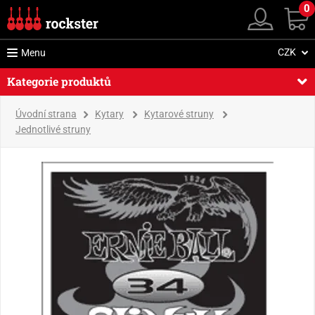
0
CZK
Menu
Kategorie produktů
Úvodní strana
Kytary
Kytarové struny
Jednotlivé struny