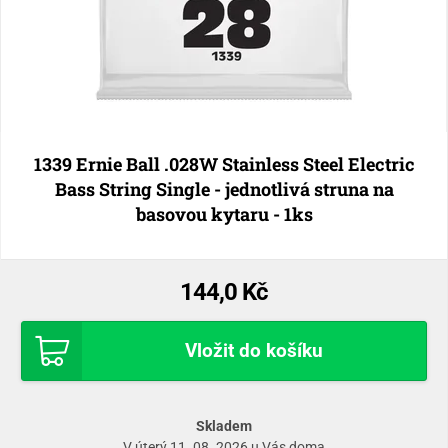
1339 Ernie Ball .028W Stainless Steel Electric
Bass String Single - jednotlivá struna na
basovou kytaru - 1ks
144,0 Kč
Vložit do košíku
Skladem
V úterý 11. 08. 2026 u Vás doma