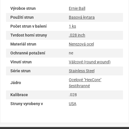
Výrobce strun
Ernie Ball
Použití strun
Basová kytara
Počet strun v balení
1 ks
Tvrdost horní struny
.028 inch
Materiál strun
Nerezová ocel
Ochranné potažení
ne
Vinutí strun
Válcové (round wound)
Série strun
Stainless Steel
Ocelové "HexCore"
Jádro
šestihranné
Kalibrace
.028
Struny vyrobeny v
USA