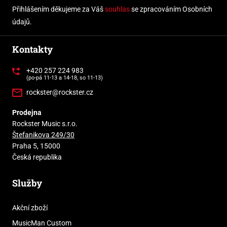
Přihlášením děkujeme za Váš
souhlas
se zpracováním Osobních
údajů.
Kontakty
+420 257 224 983
(po-pá 11-13 a 14-18, so 11-13)
rockster@rockster.cz
Prodejna
Rockster Music s.r.o.
Štefanikova 249/30
Praha 5, 15000
Česká republika
Služby
Akční zboží
MusicMan Custom