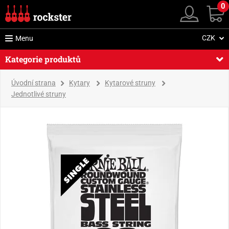
0
CZK
Menu
Kategorie produktů
Úvodní strana
Kytary
Kytarové struny
Jednotlivé struny