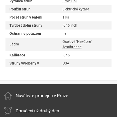
Výrobce strun
Ernie Ball
Použití strun
Elektrická kytara
Počet strun v balení
1 ks
Tvrdost dolní struny
.046 inch
Ochranné potažení
ne
Ocelové "HexCore"
Jádro
šestihranné
Kalibrace
.046
Struny vyrobeny v
USA
Navštivte prodejnu v Praze
Doručení už druhý den