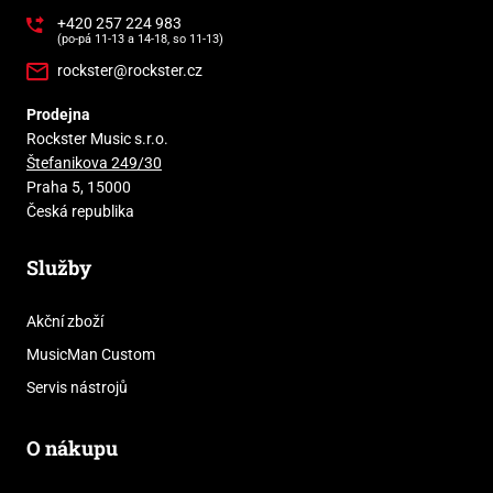
+420 257 224 983
(po-pá 11-13 a 14-18, so 11-13)
rockster@rockster.cz
Prodejna
Rockster Music s.r.o.
Štefanikova 249/30
Praha 5, 15000
Česká republika
Služby
Akční zboží
MusicMan Custom
Servis nástrojů
O nákupu