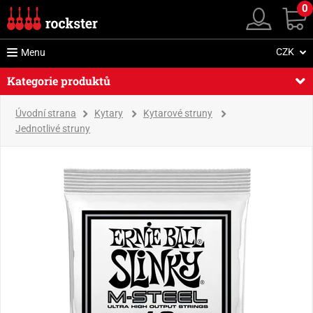
0
CZK
Menu
Kategorie produktů
Úvodní strana
Kytary
Kytarové struny
Jednotlivé struny