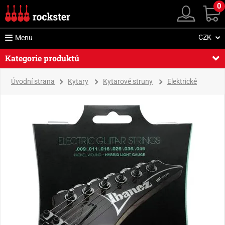
0
CZK
Menu
Kategorie produktů
Úvodní strana
Kytary
Kytarové struny
Elektrické