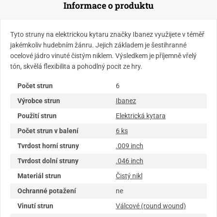
Informace o produktu
Tyto struny na elektrickou kytaru značky Ibanez využijete v téměř
jakémkoliv hudebním žánru. Jejich základem je šestihranné
ocelové jádro vinuté čistým niklem. Výsledkem je příjemně vřelý
tón, skvělá flexibilita a pohodlný pocit ze hry.
Počet strun
6
Výrobce strun
Ibanez
Použití strun
Elektrická kytara
Počet strun v balení
6 ks
Tvrdost horní struny
.009 inch
Tvrdost dolní struny
.046 inch
Materiál strun
Čistý nikl
Ochranné potažení
ne
Vinutí strun
Válcové (round wound)