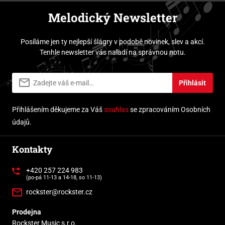
Melodický Newsletter
Posíláme jen ty nejlepší šlágry v podobě novinek, slev a akcí.
Tenhle newsletter vás naladí na správnou notu.
Přihlásit
Přihlášením děkujeme za Váš
souhlas
se zpracováním Osobních
údajů.
Kontakty
+420 257 224 983
(po-pá 11-13 a 14-18, so 11-13)
rockster@rockster.cz
Prodejna
Rockster Music s.r.o.