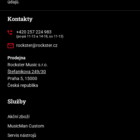
údajů.
Kontakty
+420 257 224 983
(po-pá 11-13 a 14-18, so 11-13)
rockster@rockster.cz
Prodejna
Rockster Music s.r.o.
Štefanikova 249/30
Praha 5, 15000
Česká republika
Služby
Akční zboží
MusicMan Custom
Servis nástrojů