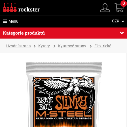
0
CZK
Menu
Kategorie produktů
Úvodní strana
Kytary
Kytarové struny
Elektrické