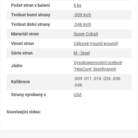
Počet strun v balení
6 ks
Tvrdost horní struny
.009 inch
Tvrdost dolní struny
.046 inch
Materiál strun
Super Cobalt
Vinutí strun
Válcové (round wound)
Série strun
M - Steel
Vysokopevnostní ocelové
Jádro
"HexCore" šestihranné
.009 .011 .016 .026 .036
Kalibrace
.046
Struny vyrobeny v
USA
Související videa: