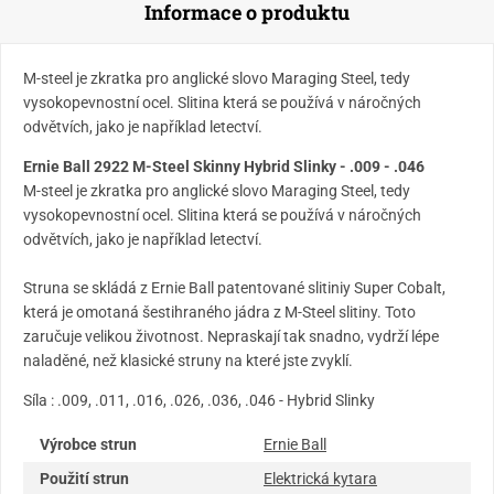
Informace o produktu
M-steel je zkratka pro anglické slovo Maraging Steel, tedy
vysokopevnostní ocel. Slitina která se používá v náročných
odvětvích, jako je například letectví.
Ernie Ball 2922 M-Steel Skinny Hybrid Slinky - .009 - .046
M-steel je zkratka pro anglické slovo Maraging Steel, tedy
vysokopevnostní ocel. Slitina která se používá v náročných
odvětvích, jako je například letectví.
Struna se skládá z Ernie Ball patentované slitiniy Super Cobalt,
která je omotaná šestihraného jádra z M-Steel slitiny. Toto
zaručuje velikou životnost. Nepraskají tak snadno, vydrží lépe
naladěné, než klasické struny na které jste zvyklí.
Síla : .009, .011, .016, .026, .036, .046 - Hybrid Slinky
Výrobce strun
Ernie Ball
Použití strun
Elektrická kytara