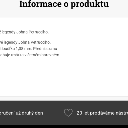
Informace o produktu
vé legendy Johna Petrucciho.
vé legendy Johna Petrucciho.
á tloušťku 1,38 mm. Přední stranu
bsahuje trsátka v černém barevném
ručení už druhý den
20 let prodáváme nástr