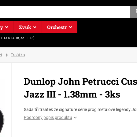
ry
Zvuk
Orchestr
11-13 a 14-18, so 11-13)
í
Trsátka
Dunlop John Petrucci Cu
Jazz III - 1.38mm - 3ks
Sada tří trsátek ze signature série prog metalové legendy J
Podrobný popis produktu