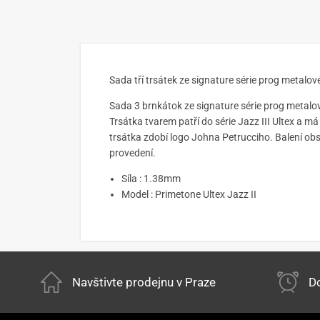
Sada tří trsátek ze signature série prog metalo
Sada 3 brnkátok ze signature série prog metalo
Trsátka tvarem patří do série Jazz III Ultex a m
trsátka zdobí logo Johna Petrucciho. Balení o
provedení.
Síla : 1.38mm
Model : Primetone Ultex Jazz II
Navštivte prodejnu v Praze
Do