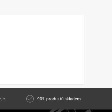
oje
90% produktů skladem