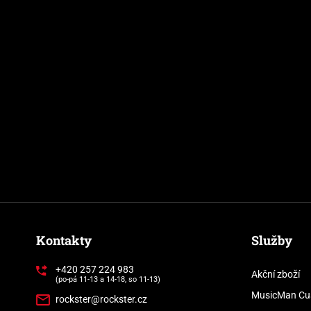
Kontakty
Služby
+420 257 224 983
Akční zboží
(po-pá 11-13 a 14-18, so 11-13)
MusicMan Cu
rockster@rockster.cz