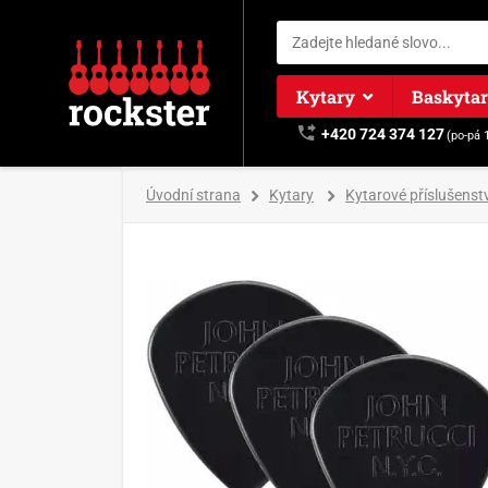
Kytary
Baskyta
+420 724 374 127
(po-pá 
Úvodní strana
Kytary
Kytarové příslušenstv