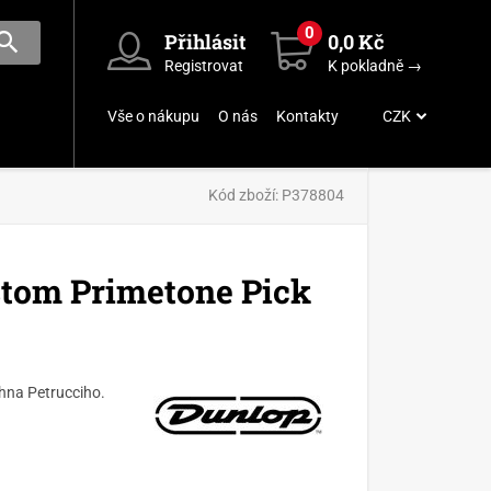
0
Přihlásit
0,0 Kč
Registrovat
K pokladně →
Vše o nákupu
O nás
Kontakty
CZK
Kód zboží:
P378804
stom Primetone Pick
ohna Petrucciho.