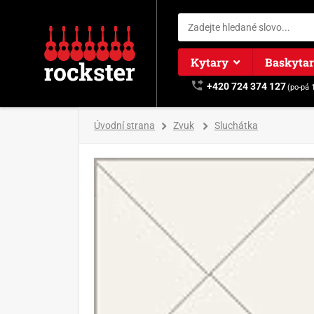
Kytary
Baskyta
+420 724 374 127
(po-pá 
Úvodní strana
Zvuk
Sluchátka