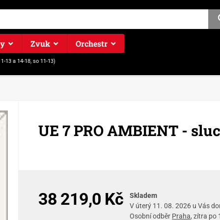
ry
Zvuk
Orchestr
11-13 a 14-18, so 11-13)
UE 7 PRO AMBIENT - slu
38 219,0 Kč
Skladem
V úterý 11. 08. 2026 u Vás d
Osobní odběr
Praha
, zítra po