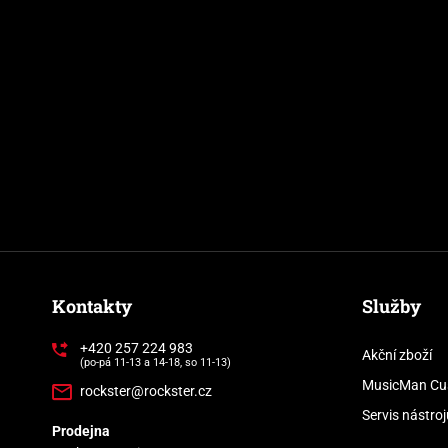
Kontakty
Služby
+420 257 224 983
Akční zboží
(po-pá 11-13 a 14-18, so 11-13)
MusicMan Cu
rockster@rockster.cz
Servis nástroj
Prodejna