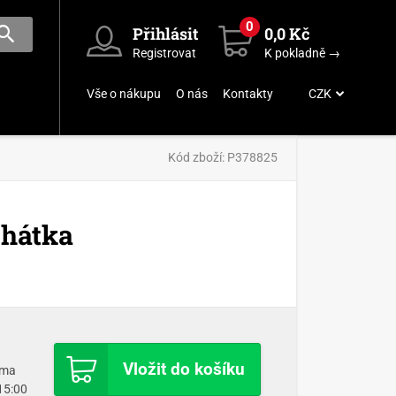
0
Přihlásit
0,0 Kč
Registrovat
K pokladně →
Vše o nákupu
O nás
Kontakty
CZK
Kód zboží:
P378825
chátka
Vložit do košíku
oma
 15:00