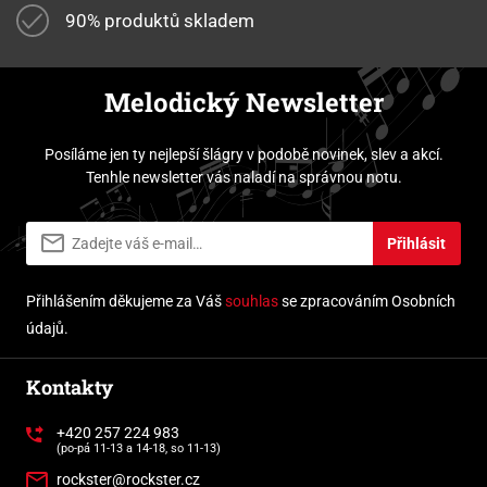
90% produktů skladem
Melodický Newsletter
Posíláme jen ty nejlepší šlágry v podobě novinek, slev a akcí.
Tenhle newsletter vás naladí na správnou notu.
Přihlásit
Přihlášením děkujeme za Váš
souhlas
se zpracováním Osobních
údajů.
Kontakty
+420 257 224 983
(po-pá 11-13 a 14-18, so 11-13)
rockster@rockster.cz