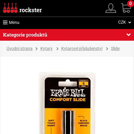
0
CZK
Menu
Kategorie produktů
Úvodní strana
Kytary
Kytarové příslušenství
Slide