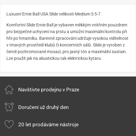
Luxusní Ernie Ball USA Slide velikosti Medium S 5-7.
Komfortní Slide Ernie Ball je vybaven měkkým vnitřním pouzdrem
pro bezpečné uchycení na prstu a umožní maximální kontrolu při
hře po hmatníku. Barevné zpracování udržuje vysokou viditelnost
v tmavých prostředí klubů či koncertních sálů. Slide je vyroben z
černě pochromované mosazi, pro jasný tón a maximální sustain.
Lze použít jak na akustickou tak elektrickou kytaru.
Navštivte prodejnu v Praze
Doručení už druhý den
20 let prodáváme nástroje