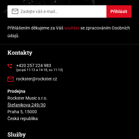
Přihlásit
Přihlášením děkujeme za Váš
souhlas
se zpracováním Osobních
údajů.
Kontakty
+420 257 224 983
(po-pá 11-13 a 14-18, so 11-13)
rockster@rockster.cz
Prodejna
Rockster Music s.r.o.
Štefanikova 249/30
Praha 5, 15000
Česká republika
Služby