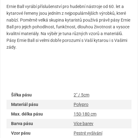
Ernie Ball vyrábí příslušenství pro hudební nástroje od 60. let a
kytarové řemeny jsou jedním z nejpopulárnějších výrobků, které
nabízí. Poměrně velká skupina kytaristů používá právě pásy Ernie
Ball pro jejich pohodlnost, funkčnost, dlouhou životnost a vysoce
kvalitní materiály. Na výběr je tuna různých vzorů a materiálů.
Pásy Ernie Ball si velmi dobře porozumí s Vaší kytarou i s Vašimi
zády.
Šířka pásu
2" / 5cm
Materiál pásu
Polypro
Max. délka pásu
150-180 cm
Barva pásu
Více barev
Vzor pásu
Pestré vyšívání