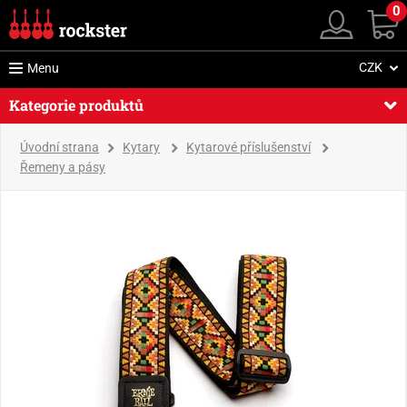
0
CZK
Menu
Kategorie produktů
Úvodní strana
Kytary
Kytarové příslušenství
Řemeny a pásy