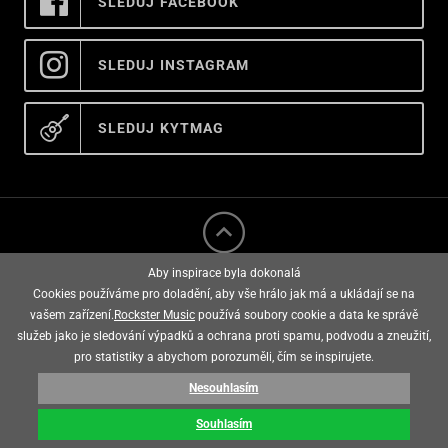
SLEDUJ FACEBOOK
SLEDUJ INSTAGRAM
SLEDUJ KYTMAG
Aby inspirace byla dokonalá
Cookies používáme pro doladění, aby vše hrálo jak má a ukládají se na
vašem zařízení.
Rockster Music
používá soubory cookie a data ke správě
služeb jako je sledování výpadků a ochrana proti spamu, podvodu a zneužití,
rockster music © 2008 - 2026
pro statistiky a abychom porozuměli, čím se inspirujete.
Nesouhlasím
E-shop vytvořila
Souhlasím