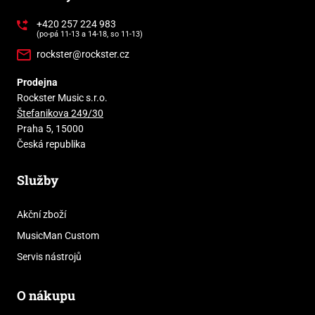
+420 257 224 983
(po-pá 11-13 a 14-18, so 11-13)
rockster@rockster.cz
Prodejna
Rockster Music s.r.o.
Štefanikova 249/30
Praha 5, 15000
Česká republika
Služby
Akční zboží
MusicMan Custom
Servis nástrojů
O nákupu