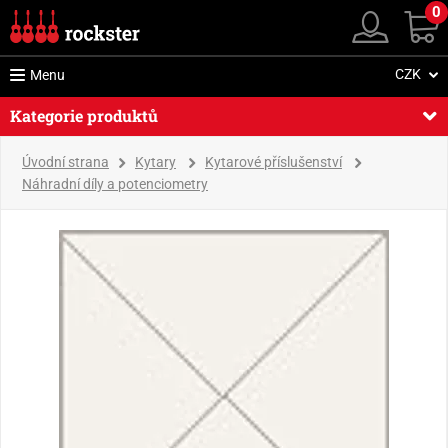
0
CZK
Menu
Kategorie produktů
Úvodní strana
Kytary
Kytarové příslušenství
Náhradní díly a potenciometry