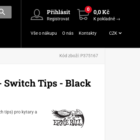
0
Přihlásit
0,0 Kč
Registrovat
K pokladně →
Vše o nákupu
O nás
Kontakty
CZK
Kód zboží:
P375167
Switch Tips - Black
 tips) pro kytary a