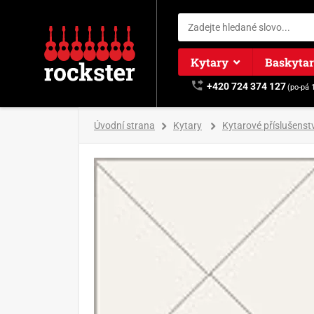
Kytary
Baskyta
+420 724 374 127
(po-pá 
Úvodní strana
Kytary
Kytarové příslušenstv