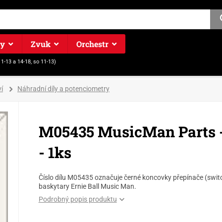
ry
Zvuk
Orchestr
11-13 a 14-18, so 11-13)
í
Náhradní díly a potenciometry
M05435 MusicMan Parts - 
- 1ks
Číslo dílu M05435 označuje černé koncovky přepínače (switch
baskytary Ernie Ball Music Man.
Podrobný popis produktu