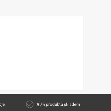
oje
90% produktů skladem