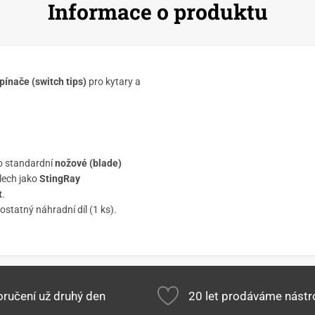
Informace o produktu
ínače (switch tips)
pro kytary a
o standardní
nožové (blade)
lech jako
StingRay
t
.
statný náhradní díl (1 ks).
ručení už druhý den
20 let prodáváme nástr