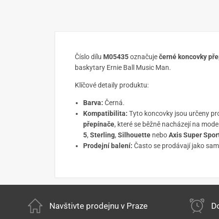
Číslo dílu
M05435
označuje
černé koncovky přep
baskytary Ernie Ball Music Man.
Klíčové detaily produktu:
Barva:
Černá.
Kompatibilita:
Tyto koncovky jsou určeny pr
přepínače
, které se běžně nacházejí na mode
5
,
Sterling
,
Silhouette
nebo
Axis Super Spor
Prodejní balení:
Často se prodávají jako samo
Navštivte prodejnu v Praze
Do