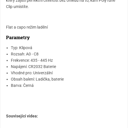
který zajistí perfektní čitelnost bez ohledu na to, kam PolyTune
Clip umístíte.
Flat a capo režim ladění
Parametry
Typ: Klipová
Rozsah: A0 - C8
Frekvence: 435 - 445 Hz
Napájení: CR2032 Baterie
Vhodné pro: Univerzální
Obsah balení: Ladička, baterie
Barva: Černá
Související videa: