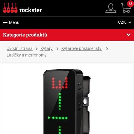
0
CZK
Menu
Kategorie produktů
Úvodní strana
Kytary
Kytarové příslušenství
Ladičky a metronomy