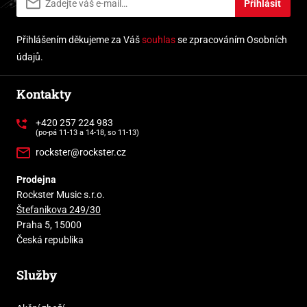
Přihlásit
Přihlášením děkujeme za Váš
souhlas
se zpracováním Osobních
údajů.
Kontakty
+420 257 224 983
(po-pá 11-13 a 14-18, so 11-13)
rockster@rockster.cz
Prodejna
Rockster Music s.r.o.
Štefanikova 249/30
Praha 5, 15000
Česká republika
Služby