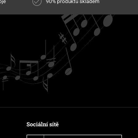
oje
90% produktů skladem
Sociální sítě