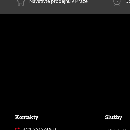
Navštivte prodejnu v Praze
Do
Kontakty
Služby
+420 257 224 983