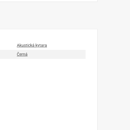
Akustická kytara
Černá