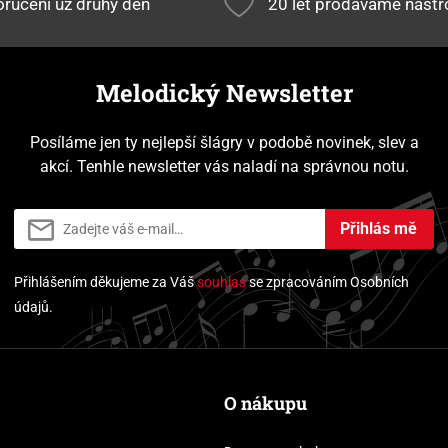
ručení už druhý den
20 let prodáváme nástr
Melodický Newsletter
Posíláme jen ty nejlepší šlágry v podobě novinek, slev a
akcí. Tenhle newsletter vás naladí na správnou notu.
Přihlás mě
Přihlášením děkujeme za Váš
souhlas
se zpracováním Osobních
údajů.
O nákupu