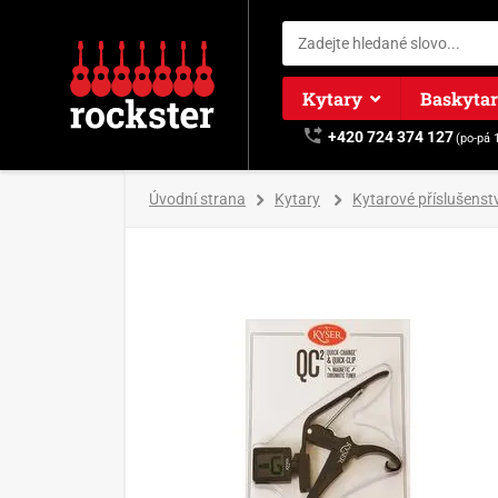
Kytary
Baskyta
+420 724 374 127
(po-pá 
Úvodní strana
Kytary
Kytarové příslušenstv