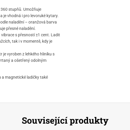
o 360 stupňů. Umožňuje
 je vhodná i pro levoruké kytary.
 podle naladění – oranžová barva
uje přesné naladění.
vibrace s přesností ±1 cent. Ladit
ích, tak i v momentě, kdy je
 je vyroben z lehkého hliníku s
vrtaný a ošetřený odolným
 a magnetické ladičky také
Související produkty