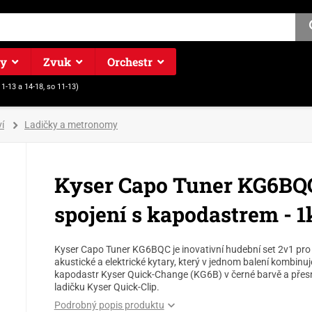
ry
Zvuk
Orchestr
11-13 a 14-18, so 11-13)
í
Ladičky a metronomy
Kyser Capo Tuner KG6BQC
spojení s kapodastrem - 1
Kyser Capo Tuner KG6BQC je inovativní hudební set 2v1 pro
akustické a elektrické kytary, který v jednom balení kombinuj
kapodastr Kyser Quick-Change (KG6B) v černé barvě a pře
ladičku Kyser Quick-Clip.
Podrobný popis produktu