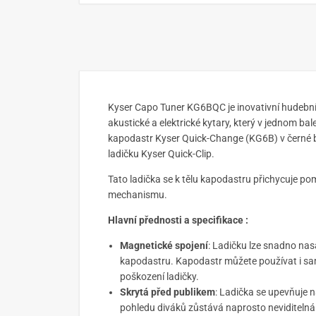
Kyser Capo Tuner KG6BQC je inovativní hudební 
akustické a elektrické kytary, který v jednom ba
kapodastr Kyser Quick-Change (KG6B) v černé 
ladičku Kyser Quick-Clip.
Tato ladička se k tělu kapodastru přichycuje p
mechanismu.
Hlavní přednosti a specifikace :
Magnetické spojení
: Ladičku lze snadno nas
kapodastru. Kapodastr můžete používat i sam
poškození ladičky.
Skrytá před publikem
: Ladička se upevňuje 
pohledu diváků zůstává naprosto neviditelná 