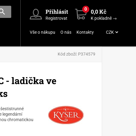
0
Přihlásit
0,0 Kč
Registrovat
K pokladně →
Vše o nákupu
O nás
Kontakty
CZK
Kód zboží:
P374579
 - ladička ve
ks
 šestistrunné
e legendární
snou chromatickou