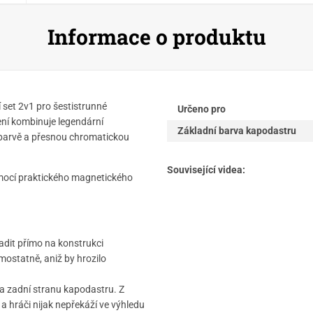
Informace o produktu
set 2v1 pro šestistrunné
Určeno pro
lení kombinuje legendární
Základní barva kapodastru
barvě a přesnou chromatickou
Související videa:
omocí praktického magnetického
adit přímo na konstrukci
ostatně, aniž by hrozilo
na zadní stranu kapodastru. Z
a hráči nijak nepřekáží ve výhledu