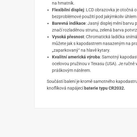
na hmatník.
Flexibilní displej
: LCD obrazovka je otočná 
bezproblémové použití pod jakýmkoliv úhlem a
Barevná indikace
: Jasný displej mění barvu
značí rozladěnou strunu, zelená barva potvrz
Vysoká přesnost
: Chromatická ladička snímá 
můžete jak s kapodastrem nasazeným na pražc
„zaparkovaný“ na hlavě kytary.
Kvalitní americká výroba
: Samotný kapodastr
ocelovou pružinou v Texasu (USA). Je ručně 
práškovým nátěrem.
Součástí balení je kromě samotného kapodastru
knoflíková napájecí
baterie typu CR2032.