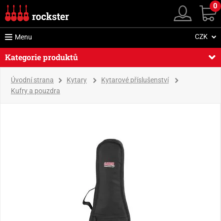
0
CZK
Menu
Kategorie produktů
Úvodní strana
Kytary
Kytarové příslušenství
Kufry a pouzdra