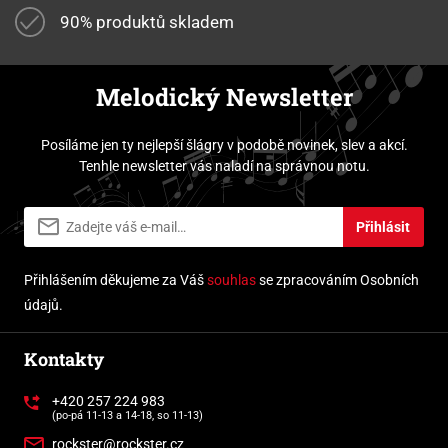
90% produktů skladem
Melodický Newsletter
Posíláme jen ty nejlepší šlágry v podobě novinek, slev a akcí.
Tenhle newsletter vás naladí na správnou notu.
Přihlásit
Přihlášením děkujeme za Váš
souhlas
se zpracováním Osobních
údajů.
Kontakty
+420 257 224 983
(po-pá 11-13 a 14-18, so 11-13)
rockster@rockster.cz