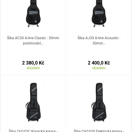
Šiba AC30 A-line Classic - 30mm
Šiba AJ30 A-line Acoustic -
polstrování…
30mm…
2 380,0 Kč
2 400,0 Kč
skladem
skladem
Šiba CH103C Klasická kytara -
Šiba CH103G Elektrická kytara -