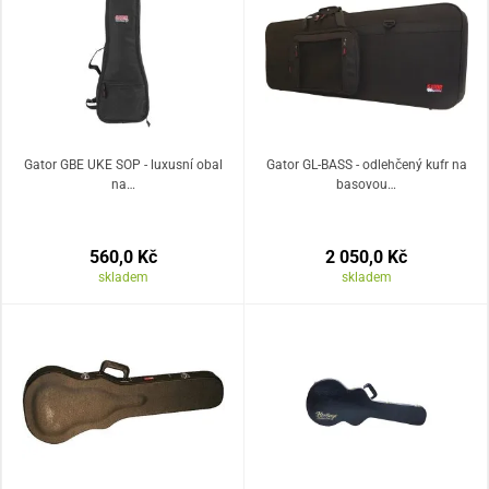
Gator GBE UKE SOP - luxusní obal
Gator GL-BASS - odlehčený kufr na
na…
basovou…
560,0 Kč
2 050,0 Kč
skladem
skladem