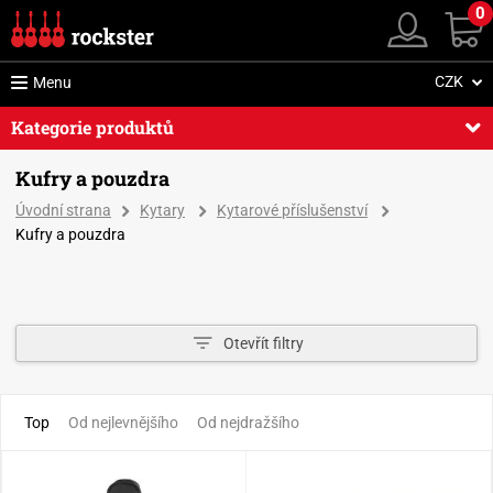
0
CZK
Menu
Kategorie produktů
Kufry a pouzdra
Úvodní strana
Kytary
Kytarové příslušenství
Kufry a pouzdra
Otevřít filtry
Top
Od nejlevnějšího
Od nejdražšího