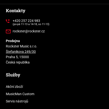
Kontakty
+420 257 224 983
(po-pá 11-13 a 14-18, so 11-13)
rockster@rockster.cz
Prodejna
Rockster Music s.r.o.
Štefanikova 249/30
Praha 5, 15000
Česká republika
Služby
Akční zboží
MusicMan Custom
Servis nástrojů