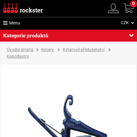
0
CZK
Menu
Kategorie produktů
Úvodní strana
Kytary
Kytarové příslušenství
Kapodastry