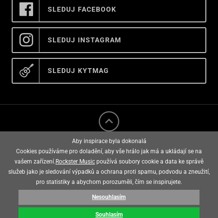
SLEDUJ FACEBOOK
SLEDUJ INSTAGRAM
SLEDUJ KYTMAG
Aby inspirace byla dokonalá
Cookies používáme pro doladění, aby vše hrálo jak má a ukládají se na
vašem zařízení.
Rockster Music
používá soubory cookie a data ke správě
služeb jako je sledování výpadků a ochrana proti spamu, podvodu a zneužití,
rockster music © 2008 - 2026
pro statistiky a abychom porozuměli, čím se inspirujete.
Nesouhlasím
E-shop vytvořila
Souhlasím