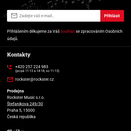
Přihlásit
Přihlášením děkujeme za Váš
souhlas
se zpracováním Osobních
údajů.
Kontakty
+420 257 224 983
(po-pá 11-13 a 14-18, so 11-13)
rockster@rockster.cz
Prodejna
Rockster Music s.r.o.
Štefanikova 249/30
Praha 5, 15000
Česká republika