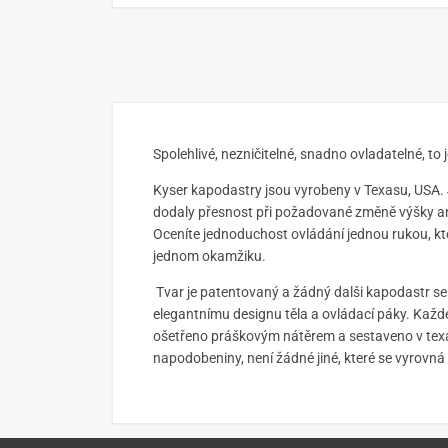
Spolehlivé, nezničitelné, snadno ovladatelné, t
Kyser kapodastry jsou vyrobeny v Texasu, USA.
dodaly přesnost při požadované změně výšky ani
Oceníte jednoduchost ovládání jednou rukou, kt
jednom okamžiku.
Tvar je patentovaný a žádný dalši kapodastr 
elegantnímu designu těla a ovládací páky. Každ
ošetřeno práškovým nátěrem a sestaveno v texa
napodobeniny, není žádné jiné, které se vyrovn