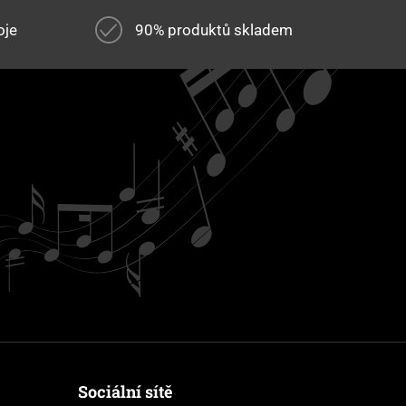
oje
90% produktů skladem
Sociální sítě