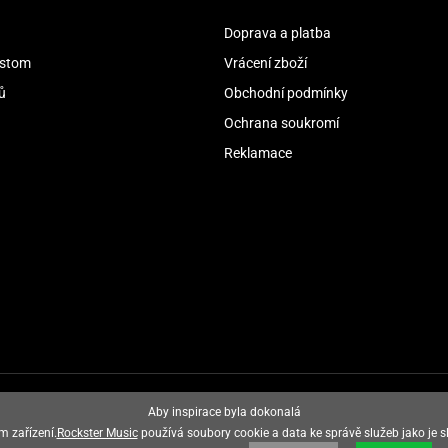
Doprava a platba
stom
Vrácení zboží
ů
Obchodní podmínky
Ochrana soukromí
Reklamace
Aby inspirace byla dokonalá
m zařízení.
Rockster Music
používá soubory cookie a data ke správě služeb jako je s