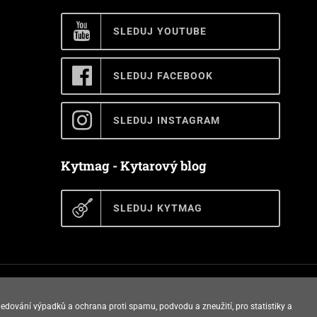
SLEDUJ YOUTUBE
SLEDUJ FACEBOOK
SLEDUJ INSTAGRAM
Kytmag - Kytarový blog
SLEDUJ KYTMAG
E-shop vytvořila
ledování výpadků a ochrana proti spamu, podvodu a zneužití, pro statistiky a