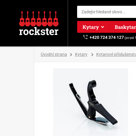
Kytary
Baskyta
+420 724 374 127
(po-pá 
Úvodní strana
Kytary
Kytarové příslušenstv