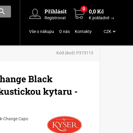
0
Přihlásit
0,0 Kč
Registrovat
K pokladně →
Vše o nákupu
O nás
Kontakty
CZK
Kód zboží:
P373113
hange Black
kustickou kytaru -
uick-Change Capo