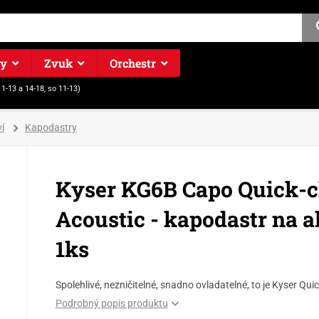
ry
Zvuk
Orchestr
11-13 a 14-18, so 11-13)
í
Kapodastry
Kyser KG6B Capo Quick-c
Acoustic - kapodastr na a
1ks
Spolehlivé, nezničitelné, snadno ovladatelné, to je Kyser Q
Podrobný popis produktu