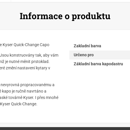
Informace o produktu
o je Kyser Quick-Change Capo
Zakladní barva
Určeno pro
 Jsou konstruovány tak, aby vám
ž je nutné měnit prstoklad.
Základní barva kapodastru
eré změní nastavení kytary v
se nevyrovná propracovanému a
é kapo je ručně navrtáno a
ské továrně Kyser. I přes mnohé
á Kyser Quick-Change.