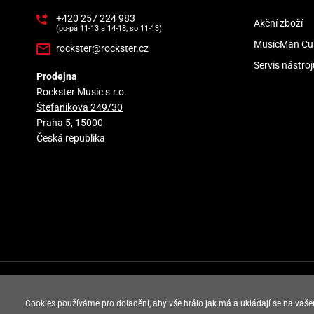
+420 257 224 983
Akční zboží
(po-pá 11-13 a 14-18, so 11-13)
MusicMan Cu
rockster@rockster.cz
Servis nástroj
Prodejna
Rockster Music s.r.o.
Štefanikova 249/30
Praha 5, 15000
Česká republika
rockster music © 2008 - 2026
Cookies používáme pro doladění, aby vše hrálo jak má a ukládají se na vaše