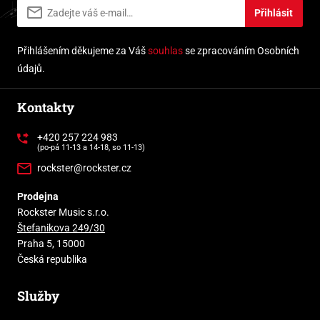
Přihlásit
Přihlášením děkujeme za Váš
souhlas
se zpracováním Osobních
údajů.
Kontakty
+420 257 224 983
(po-pá 11-13 a 14-18, so 11-13)
rockster@rockster.cz
Prodejna
Rockster Music s.r.o.
Štefanikova 249/30
Praha 5, 15000
Česká republika
Služby