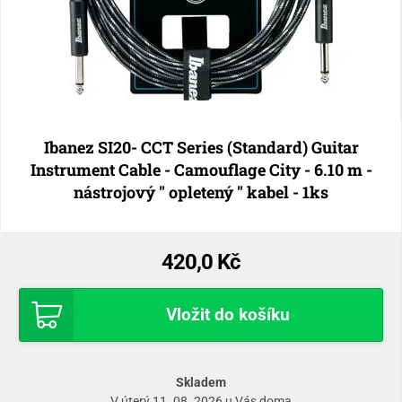
Ibanez SI20- CCT Series (Standard) Guitar
Instrument Cable - Camouflage City - 6.10 m -
nástrojový " opletený " kabel - 1ks
420,0 Kč
Vložit do košíku
Skladem
V úterý 11. 08. 2026 u Vás doma