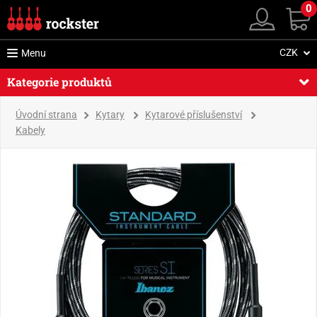
0
CZK
Menu
Kategorie produktů
Úvodní strana
Kytary
Kytarové příslušenství
Kabely