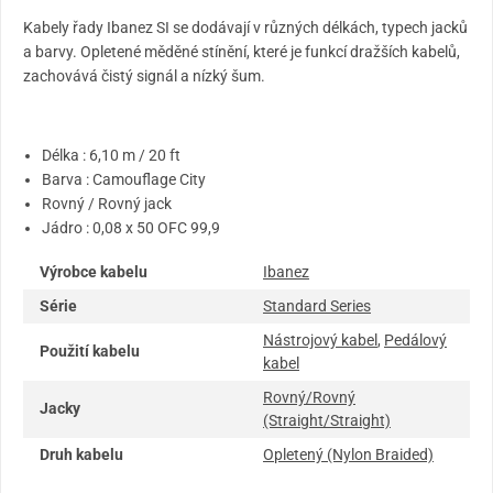
Kabely řady Ibanez SI se dodávají v různých délkách, typech jacků
a barvy. Opletené měděné stínění, které je funkcí dražších kabelů,
zachovává čistý signál a nízký šum.
Délka : 6,10 m / 20 ft
Barva : Camouflage City
Rovný / Rovný jack
Jádro : 0,08 x 50 OFC 99,9
Výrobce kabelu
Ibanez
Série
Standard Series
Nástrojový kabel
,
Pedálový
Použití kabelu
kabel
Rovný/Rovný
Jacky
(Straight/Straight)
Druh kabelu
Opletený (Nylon Braided)