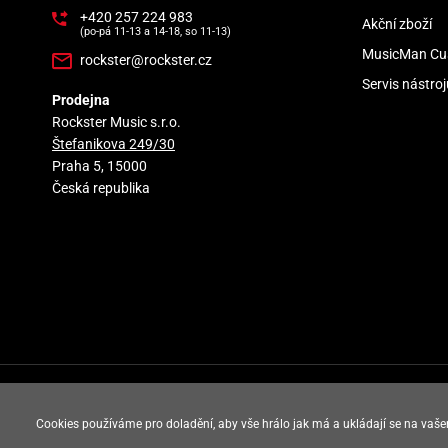
+420 257 224 983
Akční zboží
(po-pá 11-13 a 14-18, so 11-13)
MusicMan Cu
rockster@rockster.cz
Servis nástroj
Prodejna
Rockster Music s.r.o.
Štefanikova 249/30
Praha 5, 15000
Česká republika
rockster music © 2008 - 2026
Cookies používáme pro doladění, aby vše hrálo jak má a ukládají se na vaše