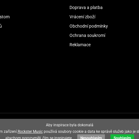
Doprava a platba
stom
Vrácení zboží
ů
Obchodní podmínky
Ochrana soukromí
Reklamace
Aby inspirace byla dokonalá
m zařízení.
Rockster Music
používá soubory cookie a data ke správě služeb jako je s
abychom porozuměli, čím se inspirujete.
Nesouhlasím
Souhlasím