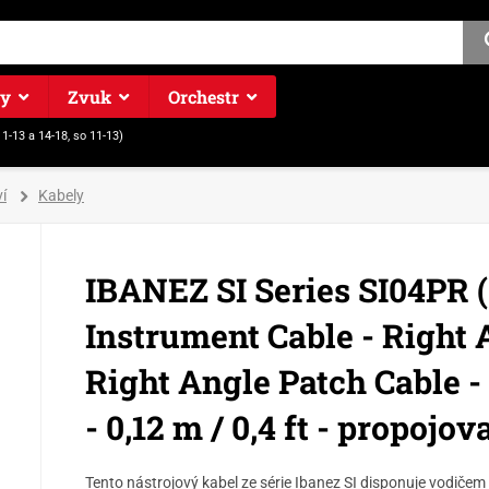
ry
Zvuk
Orchestr
11-13 a 14-18, so 11-13)
í
Kabely
IBANEZ SI Series SI04PR (
Instrument Cable - Right 
Right Angle Patch Cable -
- 0,12 m / 0,4 ft - propojov
Tento nástrojový kabel ze série Ibanez SI disponuje vodičem