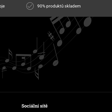
oje
90% produktů skladem
Sociální sítě