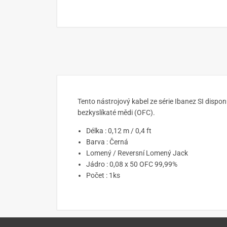
Tento nástrojový kabel ze série Ibanez SI dispo
bezkyslíkaté mědi (OFC).
Délka : 0,12 m / 0,4 ft
Barva : Černá
Lomený / Reversní Lomený Jack
Jádro : 0,08 x 50 OFC 99,99%
Počet : 1ks