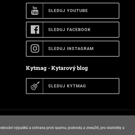
SLEDUJ YOUTUBE
SLEDUJ FACEBOOK
SLEDUJ INSTAGRAM
Kytmag - Kytarový blog
SLEDUJ KYTMAG
E-shop vytvořila
ledování výpadků a ochrana proti spamu, podvodu a zneužití, pro statistiky a