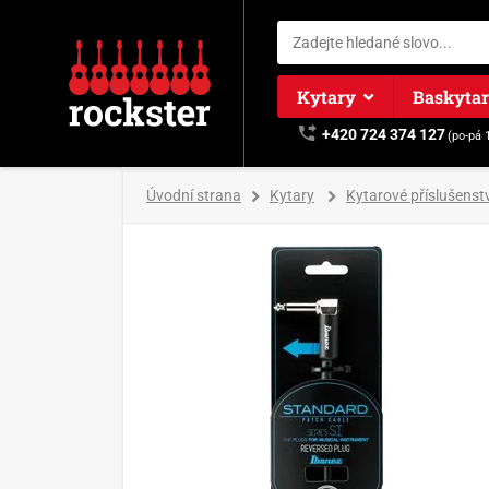
Kytary
Baskyta
+420 724 374 127
(po-pá 
Úvodní strana
Kytary
Kytarové příslušenstv