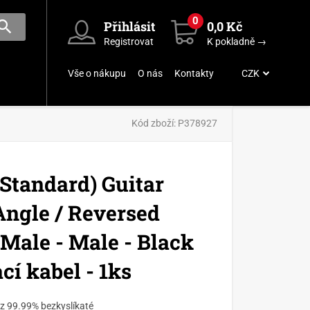
0
Přihlásit
0,0 Kč
Registrovat
K pokladně →
Vše o nákupu
O nás
Kontakty
CZK
Kód zboží:
P378927
Standard) Guitar
Angle / Reversed
 Male - Male - Black
ací kabel - 1ks
 z 99.99% bezkyslíkaté