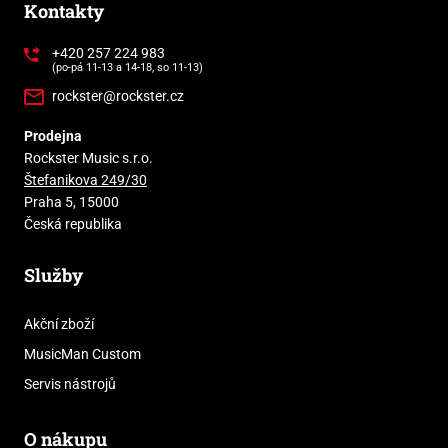
Kontakty
+420 257 224 983
(po-pá 11-13 a 14-18, so 11-13)
rockster@rockster.cz
Prodejna
Rockster Music s.r.o.
Štefanikova 249/30
Praha 5, 15000
Česká republika
Služby
Akční zboží
MusicMan Custom
Servis nástrojů
O nákupu