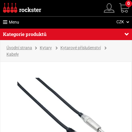
0
CZK
Menu
Kategorie produktů
Úvodní strana
Kytary
Kytarové příslušenství
Kabely