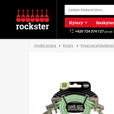
Kytary
Baskyta
+420 724 374 127
(po-pá 
Úvodní strana
Kytary
Kytarové příslušenstv