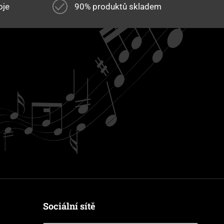
oje
90% produktů skladem
Sociální sítě