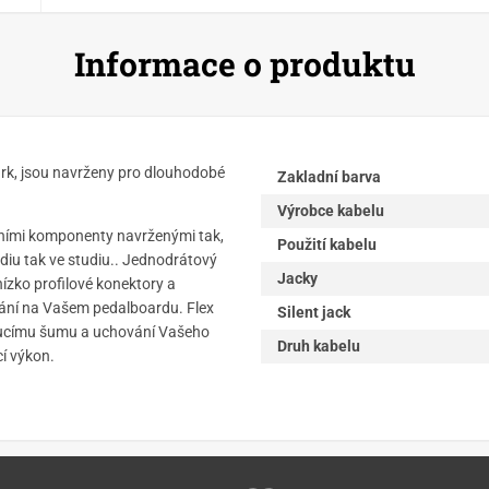
Informace o produktu
ark, jsou navrženy pro dlouhodobé
Zakladní barva
Výrobce kabelu
ídními komponenty navrženými tak,
Použití kabelu
diu tak ve studiu.. Jednodrátový
Jacky
nízko profilové konektory a
ádání na Vašem pedalboardu. Flex
Silent jack
doucímu šumu a uchování Vašeho
Druh kabelu
cí výkon.