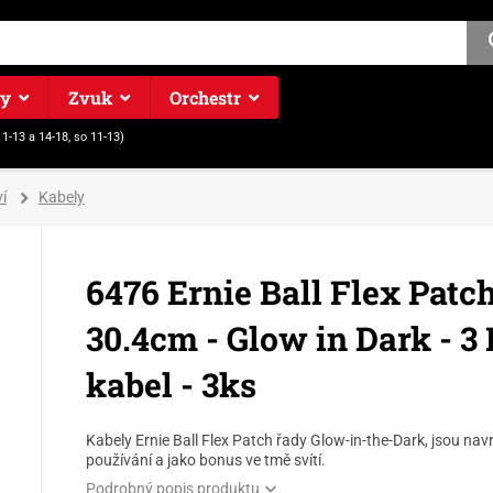
ry
Zvuk
Orchestr
11-13 a 14-18, so 11-13)
í
Kabely
6476 Ernie Ball Flex Patch
30.4cm - Glow in Dark - 3
kabel - 3ks
Kabely Ernie Ball Flex Patch řady Glow-in-the-Dark, jsou na
používání a jako bonus ve tmě svítí.
Podrobný popis produktu