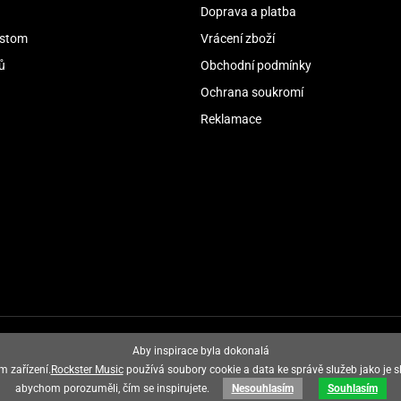
Doprava a platba
stom
Vrácení zboží
ů
Obchodní podmínky
Ochrana soukromí
Reklamace
Aby inspirace byla dokonalá
m zařízení.
Rockster Music
používá soubory cookie a data ke správě služeb jako je s
abychom porozuměli, čím se inspirujete.
Nesouhlasím
Souhlasím