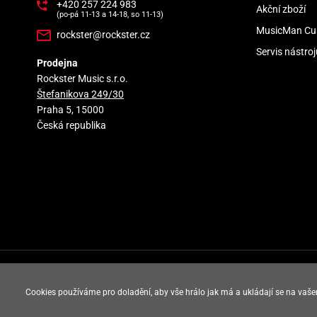
+420 257 224 983
Akční zboží
(po-pá 11-13 a 14-18, so 11-13)
MusicMan Cu
rockster@rockster.cz
Servis nástroj
Prodejna
Rockster Music s.r.o.
Štefanikova 249/30
Praha 5, 15000
Česká republika
rockster music © 2008 - 2026
Cookies používáme pro doladění, aby vše hrálo jak má a ukládají se na vaše