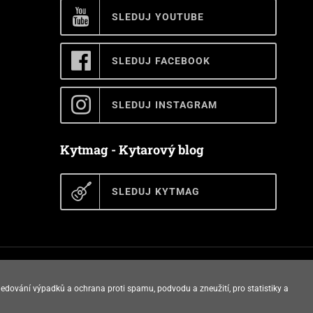
SLEDUJ YOUTUBE
SLEDUJ FACEBOOK
SLEDUJ INSTAGRAM
Kytmag - Kytarový blog
SLEDUJ KYTMAG
E-shop vytvořila
ledování výpadků a ochrana proti spamu, podvodu a zneužití, pro statistiky a