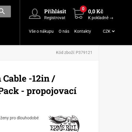
0
Přihlásit
0,0 Kč
Registrovat
K pokladně →
Vše o nákupu
O nás
Kontakty
CZK
Kód zboží:
P379121
 Cable -12in /
 Pack - propojovací
vrženy pro dlouhodobé