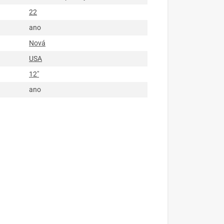
22
ano
Nová
USA
12"
ano