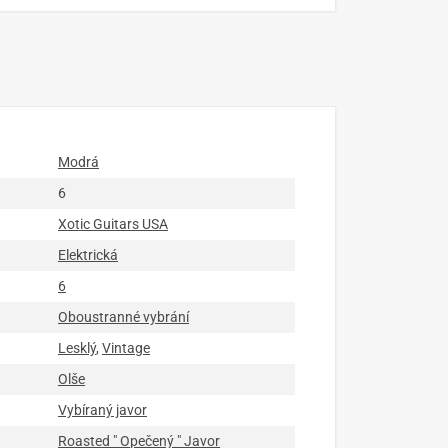
Modrá
6
Xotic Guitars USA
Elektrická
6
Oboustranné vybrání
Lesklý
,
Vintage
Olše
Vybíraný javor
Roasted " Opečený " Javor