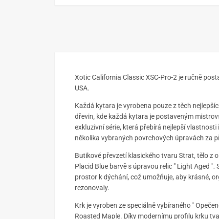
Xotic California Classic XSC-Pro-2 je ručně posta
USA.
Každá kytara je vyrobena pouze z těch nejlepších
dřevin, kde každá kytara je postaveným mistrov
exkluzivní série, která přebírá nejlepší vlastnos
několika vybraných povrchových úpravách za p
Butikové převzetí klasického tvaru Strat, tělo z 
Placid Blue barvě s úpravou relic " Light Aged "
prostor k dýchání, což umožňuje, aby krásné, o
rezonovaly.
Krk je vyroben ze speciálně vybíraného " Opečen
Roasted Maple. Díky modernímu profilu krku tv