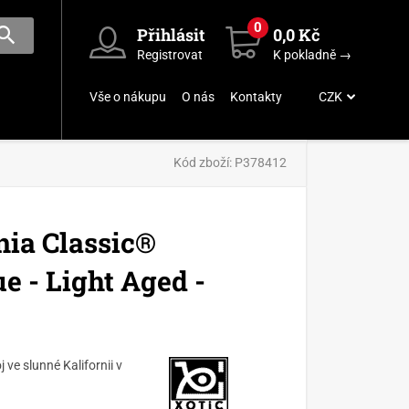
0
Přihlásit
0,0 Kč
Registrovat
K pokladně →
Vše o nákupu
O nás
Kontakty
CZK
Kód zboží:
P378412
nia Classic®
e - Light Aged -
 ve slunné Kalifornii v