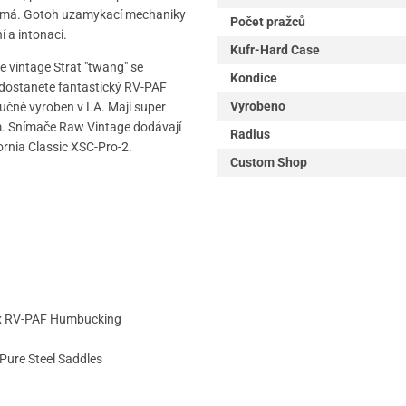
ámá. Gotoh uzamykací mechaniky
Počet pražců
í a intonaci.
Kufr-Hard Case
e vintage Strat "twang" se
Kondice
 dostanete fantastický RV-PAF
Vyrobeno
učně vyroben v LA. Mají super
m. Snímače Raw Vintage dodávají
Radius
fornia Classic XSC-Pro-2.
Custom Shop
 1x RV-PAF Humbucking
Pure Steel Saddles