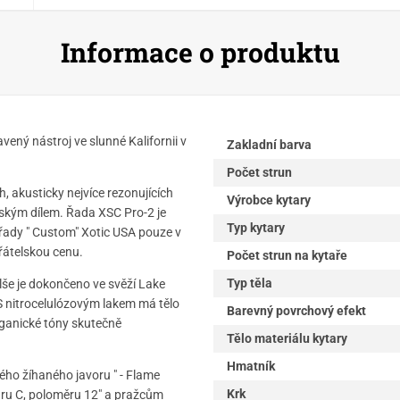
Informace o produktu
vený nástroj ve slunné Kalifornii v
Zakladní barva
Počet strun
, akusticky nejvíce rezonujících
Výrobce kytary
ským dílem. Řada XSC Pro-2 je
Typ kytary
ti řady " Custom" Xotic USA pouze v
řátelskou cenu.
Počet strun na kytaře
Typ těla
olše je dokončeno ve svěží Lake
. S nitrocelulózovým lakem má tělo
Barevný povrchový efekt
rganické tóny skutečně
Tělo materiálu kytary
Hmatník
ého žíhaného javoru " - Flame
Krk
aru C, poloměru 12" a pražcům