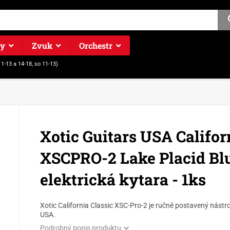
ry
Zvuk
Orchestr
11-13 a 14-18, so 11-13)
Xotic Guitars USA Califor
XSCPRO-2 Lake Placid Blu
elektrická kytara - 1ks
Xotic California Classic XSC-Pro-2 je ručně postavený nástroj
USA.
Podrobný popis produktu