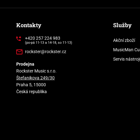
Kontakty
Služby
+420 257 224 983
Akční zboží
(po-pá 11-13 a 14-18, so 11-13)
MusicMan Cu
rockster@rockster.cz
Servis nástroj
Prodejna
Rockster Music s.r.o.
Štefanikova 249/30
Praha 5, 15000
Česká republika