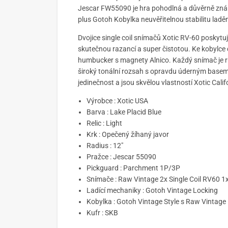
Jescar FW55090 je hra pohodlná a důvěrně zn
plus Gotoh Kobylka neuvěřitelnou stabilitu laděn
Dvojice single coil snímačů Xotic RV-60 poskytuj
skutečnou razancí a super čistotou. Ke kobylce
humbucker s magnety Alnico. Každý snímač je r
široký tonální rozsah s opravdu úderným base
jedinečnost a jsou skvělou vlastností Xotic Cali
Výrobce : Xotic USA
Barva : Lake Placid Blue
Relic : Light
Krk : Opečený žíhaný javor
Radius : 12"
Pražce : Jescar 55090
Pickguard : Parchment 1P/3P
Snímače : Raw Vintage 2x Single Coil RV60
Ladící mechaniky : Gotoh Vintage Locking
Kobylka : Gotoh Vintage Style s Raw Vintage 
Kufr : SKB