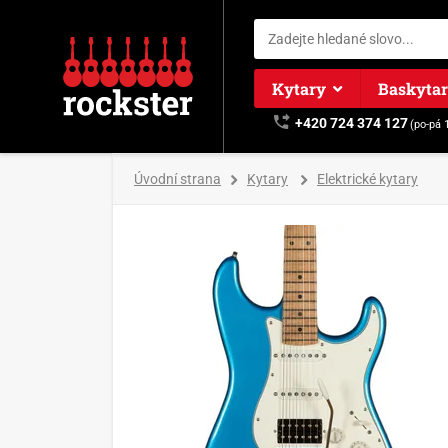
Kytary
Baskyta
+420 724 374 127
(po-pá 
Úvodní strana
Kytary
Elektrické kytary