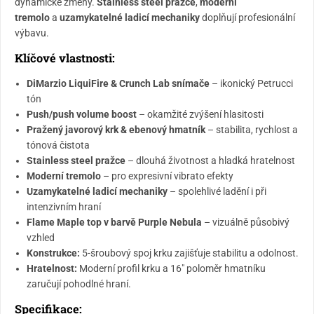
dynamické změny.
Stainless steel pražce
,
moderní
tremolo
a
uzamykatelné ladicí mechaniky
doplňují profesionální
výbavu.
Klíčové vlastnosti:
DiMarzio LiquiFire & Crunch Lab snímače
– ikonický Petrucci
tón
Push/push volume boost
– okamžité zvýšení hlasitosti
Pražený javorový krk & ebenový hmatník
– stabilita, rychlost a
tónová čistota
Stainless steel pražce
– dlouhá životnost a hladká hratelnost
Moderní tremolo
– pro expresivní vibrato efekty
Uzamykatelné ladicí mechaniky
– spolehlivé ladění i při
intenzivním hraní
Flame Maple top v barvě Purple Nebula
– vizuálně působivý
vzhled
Konstrukce:
5-šroubový spoj krku zajišťuje stabilitu a odolnost.
Hratelnost:
Moderní profil krku a 16" poloměr hmatníku
zaručují pohodlné hraní.
Specifikace: