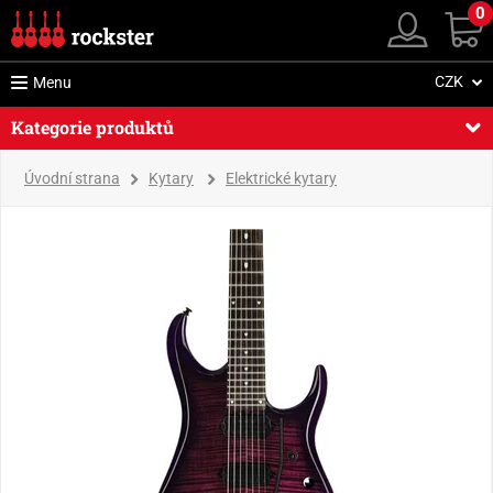
0
CZK
Menu
Kategorie produktů
Úvodní strana
Kytary
Elektrické kytary