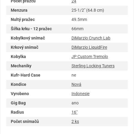
Počet pražců
24
Menzura
25-1/2" (64.8 cm)
Nultý pražec
49.5mm
Šířka krku - 12 pražec
66mm
Kobylkový snímač
DiMarzio Crunch Lab
Krkový snímač
DiMarzio LiquidFire
Kobylka
JP Custom Tremolo
Mechaniky
Sterling Locking Tuners
Kufr-Hard Case
ne
Kondice
Nová
Vyrobeno
Indonesie
Gig Bag
ano
Radius
16"
Počet snímačů
2 ks