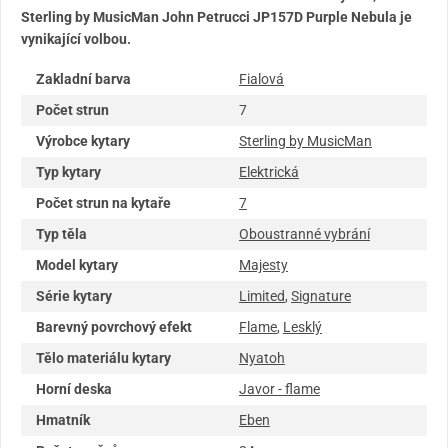
Sterling by MusicMan John Petrucci JP157D Purple Nebula je
vynikající volbou.
Zakladní barva
Fialová
Počet strun
7
Výrobce kytary
Sterling by MusicMan
Typ kytary
Elektrická
Počet strun na kytaře
7
Typ těla
Oboustranné vybrání
Model kytary
Majesty
Série kytary
Limited
,
Signature
Barevný povrchový efekt
Flame
,
Lesklý
Tělo materiálu kytary
Nyatoh
Horní deska
Javor - flame
Hmatník
Eben