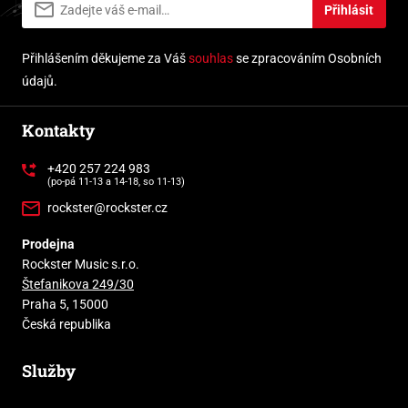
Přihlásit
Přihlášením děkujeme za Váš
souhlas
se zpracováním Osobních
údajů.
Kontakty
+420 257 224 983
(po-pá 11-13 a 14-18, so 11-13)
rockster@rockster.cz
Prodejna
Rockster Music s.r.o.
Štefanikova 249/30
Praha 5, 15000
Česká republika
Služby