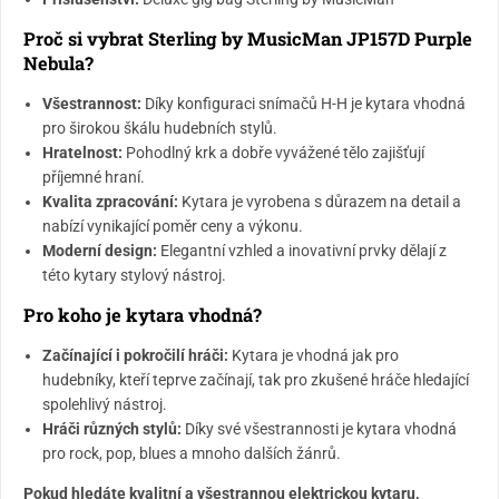
Proč si vybrat Sterling by MusicMan JP157D Purple
Nebula?
Všestrannost:
Díky konfiguraci snímačů H-H je kytara vhodná
pro širokou škálu hudebních stylů.
Hratelnost:
Pohodlný krk a dobře vyvážené tělo zajišťují
příjemné hraní.
Kvalita zpracování:
Kytara je vyrobena s důrazem na detail a
nabízí vynikající poměr ceny a výkonu.
Moderní design:
Elegantní vzhled a inovativní prvky dělají z
této kytary stylový nástroj.
Pro koho je kytara vhodná?
Začínající i pokročilí hráči:
Kytara je vhodná jak pro
hudebníky, kteří teprve začínají, tak pro zkušené hráče hledající
spolehlivý nástroj.
Hráči různých stylů:
Díky své všestrannosti je kytara vhodná
pro rock, pop, blues a mnoho dalších žánrů.
Pokud hledáte kvalitní a všestrannou elektrickou kytaru,