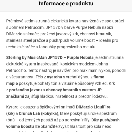
Informace o produktu
Prémiová sedmistrunná elektrická kytara navržená ve spolupráci
s Johnem Petruccim. JP157D v barvě Purple Nebula nabízí
DiMarzio snímače, pražený javorový krk, ebenový hmatník,
stainless steel pražce a push/push volume boost – ideální pro
technické hráče a fanoušky progresivního metalu.
Sterling by MusicMan JP157D – Purple Nebula
je sedmistrunná
elektrická kytara inspirovaná ikonickým modelem Johna
Petrucciho. Tento nástroj je navržen pro maximální výkon, pohodlí
a všestrannost. Tělo z
nyatohu
s vrchní dýhou z
flame
maple
poskytuje bohatý tón a vizuálně působivý vzhled. Krk
z
praženého javoru
a
ebenový hmatník
s
custom JP
značkami
zajišťují hladkou hratelnost a precizní odezvu.
Kytara je osazena špičkovými snímači
DiMarzio LiquiFire
(krk)
a
Crunch Lab (kobylka)
, které poskytují široké spektrum
tónů – od jemných pasáží až po agresivní riffy. Díky
push/push
volume boostu
lze okamžitě zvýšit hlasitost pro sóla nebo