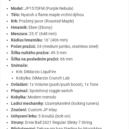
Model:
JP157DFM (Purple Nebula)
Tělo:
Nyatoh s flame maple vrchní dýhou
Krk:
Pražený javor (Roasted Maple)
Hmatník:
Eben (Ebony)
Menzura:
25.5" (648 mm)
Rádius hmatníku:
16" (406 mm)
Počet pražců:
24 (medium jumbo, stainless steel)
Šířka nultého pražce:
49.5 mm
Šířka na posledním pražci:
66 mm
Snímače:
Krk: DiMarzio LiquiFire
Kobylka: DiMarzio Crunch Lab
Ovládání:
1x Volume (push/push boost), 1x Tone
Přepínač:
3polohový toggle switch
Kobylka:
Modern tremolo
Ladicí mechaniky:
Uzamykatelné (locking tuners)
Značení:
Custom JP inlay
Uchycení krku:
5 šroubů (bolt-on)
Struny:
Ernie Ball 2621 Regular Slinky 7 String
Příslušenství:
Deluxe gig bag Sterling by MusicMan