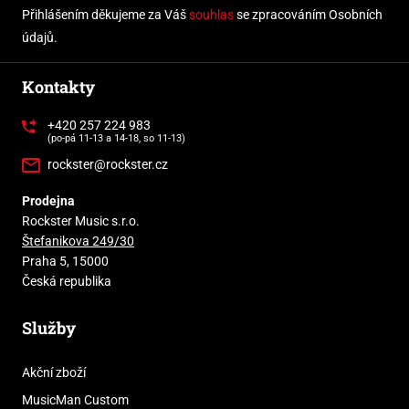
Přihlášením děkujeme za Váš
souhlas
se zpracováním Osobních
údajů.
Kontakty
+420 257 224 983
(po-pá 11-13 a 14-18, so 11-13)
rockster@rockster.cz
Prodejna
Rockster Music s.r.o.
Štefanikova 249/30
Praha 5, 15000
Česká republika
Služby
Akční zboží
MusicMan Custom