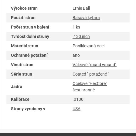
Výrobce strun
Ernie Ball
Použití strun
Basová kytara
Počet strun v balení
1 ks
Tvrdost dolní struny
.130 inch
Materiál strun
Poniklovaná ocel
Ochranné potažení
ano
Vinutí strun
Válcové (round wound)
Série strun
Coated " potažené "
Ocelové "HexCore"
Jádro
šestihranné
Kalibrace
.0130
Struny vyrobeny v
USA