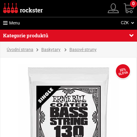
0
CZK
Menu
Kategorie produktů
Úvodní strana
Baskytary
Basové struny
10%
SLEVA