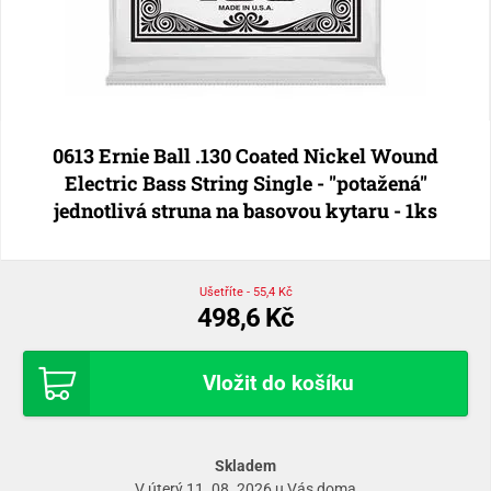
0613 Ernie Ball .130 Coated Nickel Wound
Electric Bass String Single - "potažená"
jednotlivá struna na basovou kytaru - 1ks
Ušetříte - 55,4 Kč
498,6 Kč
Vložit do košíku
Skladem
V úterý 11. 08. 2026 u Vás doma