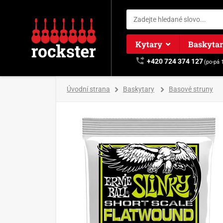
Kytary
Baskyta
+420 724 374 127
(po-pá 
Úvodní strana
Baskytary
Basové struny