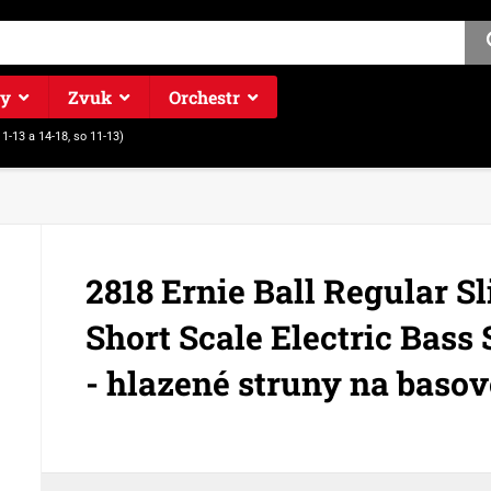
ry
Zvuk
Orchestr
11-13 a 14-18, so 11-13)
2818 Ernie Ball Regular 
Short Scale Electric Bass
- hlazené struny na basov