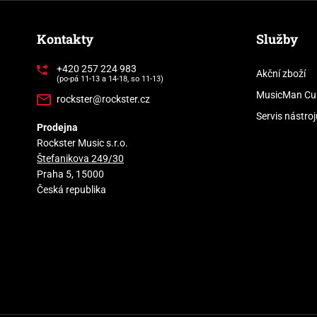
Kontakty
Služby
+420 257 224 983
Akční zboží
(po-pá 11-13 a 14-18, so 11-13)
MusicMan Cu
rockster@rockster.cz
Servis nástroj
Prodejna
Rockster Music s.r.o.
Štefanikova 249/30
Praha 5, 15000
Česká republika