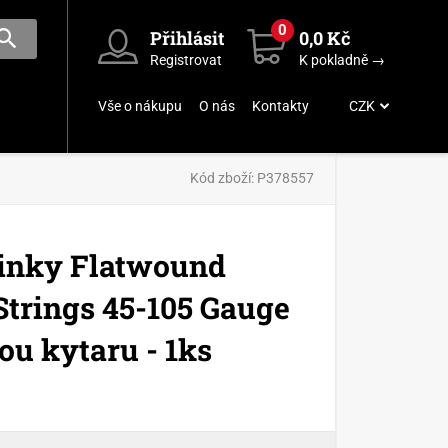
0
Přihlásit
0,0 Kč
Registrovat
K pokladně →
Vše o nákupu
O nás
Kontakty
CZK
Kód zboží:
P378557
Slinky Flatwound
 Strings 45-105 Gauge
ou kytaru - 1ks