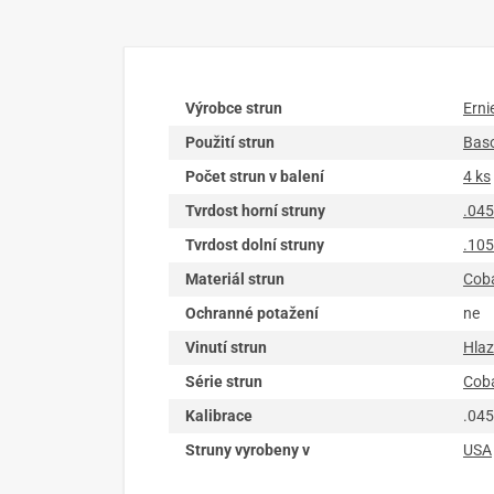
Výrobce strun
Erni
Použití strun
Baso
Počet strun v balení
4 ks
Tvrdost horní struny
.045
Tvrdost dolní struny
.105
Materiál strun
Coba
Ochranné potažení
ne
Vinutí strun
Hla
Série strun
Coba
Kalibrace
.045
Struny vyrobeny v
USA