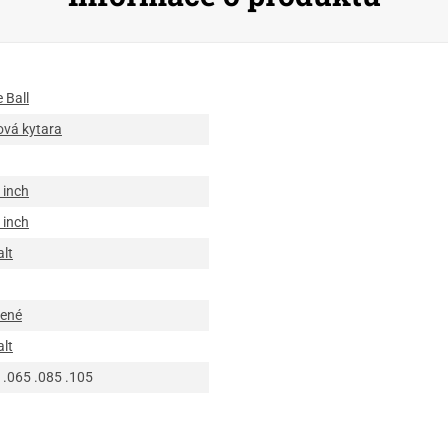
e Ball
vá kytara
 inch
 inch
lt
zené
lt
 .065 .085 .105