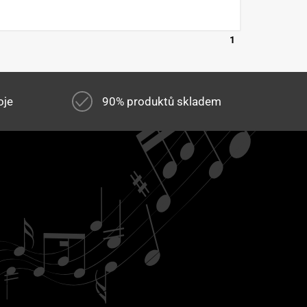
1
oje
90% produktů skladem