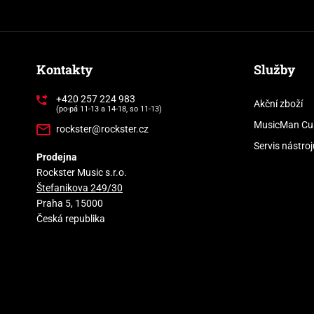
Kontakty
Služby
+420 257 224 983
Akční zboží
(po-pá 11-13 a 14-18, so 11-13)
MusicMan Cu
rockster@rockster.cz
Servis nástroj
Prodejna
Rockster Music s.r.o.
Štefanikova 249/30
Praha 5, 15000
Česká republika