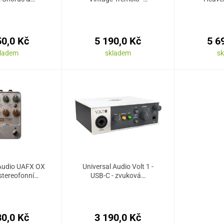
50,0 Kč
5 190,0 Kč
5 6
kladem
skladem
s
 Audio UAFX OX
Universal Audio Volt 1 -
stereofonní…
USB-C - zvuková…
80,0 Kč
3 190,0 Kč