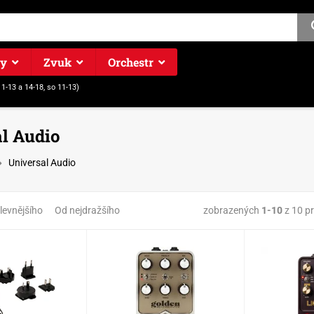
ry
Zvuk
Orchestr
11-13 a 14-18, so 11-13)
l Audio
Universal Audio
zobrazených
1-10
z 10 p
levnějšího
Od nejdražšího