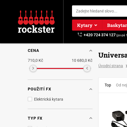
Kytary
Baskyta
+420 724 374 127
(po-pá 
CENA
Universa
710,0 Kč
10 680,0 Kč
Úvodní strana
Top
Od nej
POUŽITÍ FX
Elektrická kytara
TYP FX