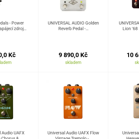
dals - Power
UNIVERSAL AUDIO Golden
UNIVERSA
apájecí zdroj…
Reverb Pedal -…
Lion ‘68
0,0 Kč
9 890,0 Kč
10 6
kladem
skladem
s
l Audio UAFX
Universal Audio UAFX Flow
Universa
e Chorus &…
Vintage Tremolo -…
Heaven