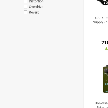
Distortion
Overdrive
Reverb
UAFX Pe
Supply - n
71
s
Universa
Brigad