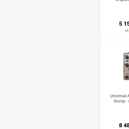
5 1
s
Universal
Stomp - 
8 4