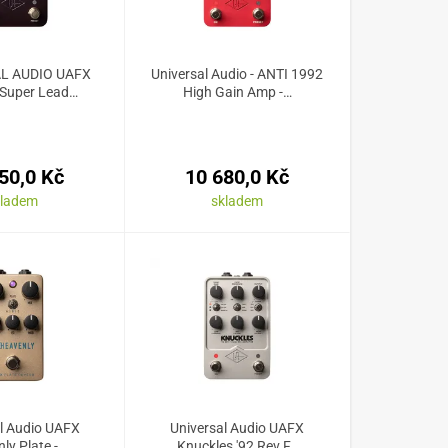
L AUDIO UAFX
Universal Audio - ANTI 1992
 Super Lead…
High Gain Amp -…
50,0 Kč
10 680,0 Kč
kladem
skladem
l Audio UAFX
Universal Audio UAFX
ly Plate -…
Knuckles '92 Rev F…