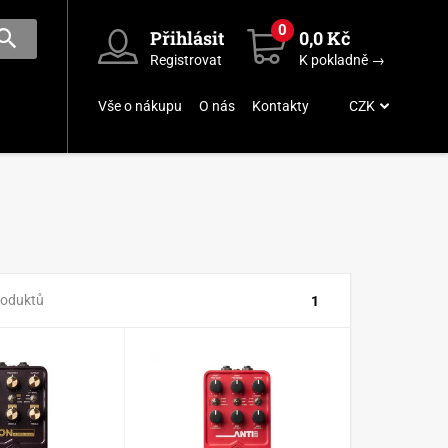
0
Přihlásit
0,0 Kč
Registrovat
K pokladně →
Vše o nákupu
O nás
Kontakty
CZK
roduktů
1