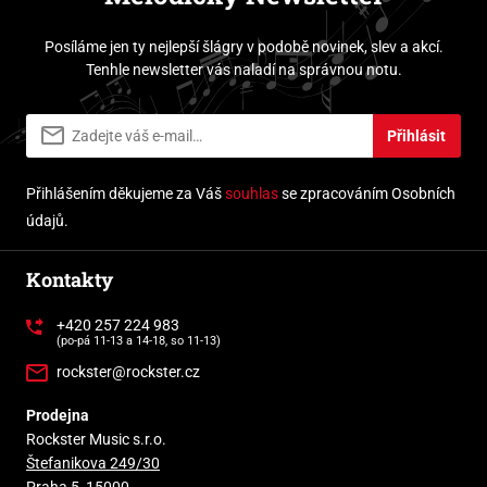
Posíláme jen ty nejlepší šlágry v podobě novinek, slev a akcí.
Tenhle newsletter vás naladí na správnou notu.
Přihlásit
Přihlášením děkujeme za Váš
souhlas
se zpracováním Osobních
údajů.
Kontakty
+420 257 224 983
(po-pá 11-13 a 14-18, so 11-13)
rockster@rockster.cz
Prodejna
Rockster Music s.r.o.
Štefanikova 249/30
Praha 5, 15000