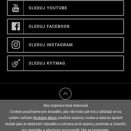
SLEDUJ YOUTUBE
SLEDUJ FACEBOOK
SLEDUJ INSTAGRAM
SLEDUJ KYTMAG
Aby inspirace byla dokonalá
Cookies používáme pro doladění, aby vše hrálo jak má a ukládají se na
vašem zařízení.
Rockster Music
používá soubory cookie a data ke správě
služeb jako je sledování výpadků a ochrana proti spamu, podvodu a zneužití,
rockster music © 2008 - 2026
pro statistiky a abychom porozuměli, čím se inspirujete.