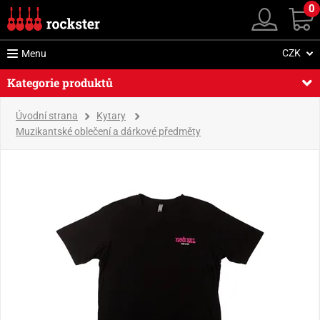
0
CZK
Menu
Kategorie produktů
Úvodní strana
Kytary
Muzikantské oblečení a dárkové předměty