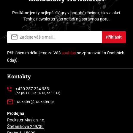
Posíláme jen ty nejlepší šlágry v podobě novinek, slev a akcí.
Tenhle newsletter vás naladí na správnou notu.
Přihlásit
Přihlášením děkujeme za Váš
souhlas
se zpracováním Osobních
údajů.
Kontakty
+420 257 224 983
(po-pá 11-13 a 14-18, so 11-13)
rockster@rockster.cz
Prodejna
Rockster Music s.r.o.
Štefanikova 249/30
Praha 5, 15000