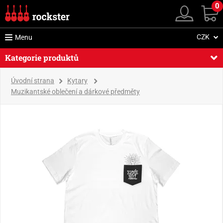
0
CZK
Menu
Kategorie produktů
Úvodní strana
Kytary
Muzikantské oblečení a dárkové předměty