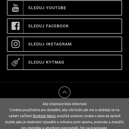
SLEDUJ YOUTUBE
SLEDUJ FACEBOOK
SLEDUJ INSTAGRAM
SLEDUJ KYTMAG
Aby inspirace byla dokonalá
Cookies používáme pro doladění, aby vše hrálo jak má a ukládají se na
vašem zařízení.
Rockster Music
používá soubory cookie a data ke správě
služeb jako je sledování výpadků a ochrana proti spamu, podvodu a zneužití,
rockster music © 2008 - 2026
pro statistiky a abychom porozuměli, čím se inspirujete.