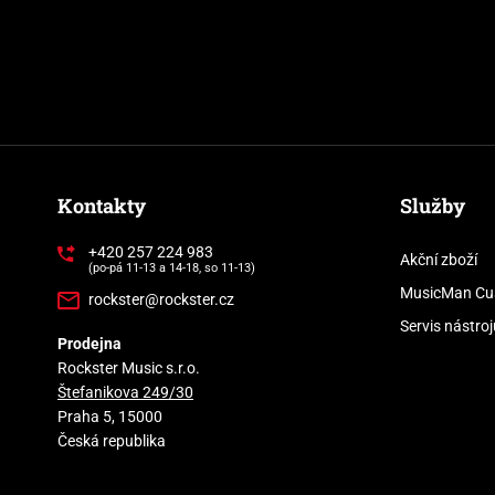
Kontakty
Služby
+420 257 224 983
Akční zboží
(po-pá 11-13 a 14-18, so 11-13)
MusicMan Cu
rockster@rockster.cz
Servis nástroj
Prodejna
Rockster Music s.r.o.
Štefanikova 249/30
Praha 5, 15000
Česká republika