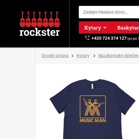
Kytary
Baskyta
+420 724 374 127
(po-pá 
Úvodní strana
Kytary
Muzikantské oblečen