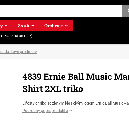
ry
Zvuk
Orchestr
11-13 a 14-18, so 11-13)
í a dárkové předměty
4839 Ernie Ball Music Ma
Shirt 2XL triko
Lifestyle triko se zlatým klasickým logem Ernie Ball MusicM
Podrobný popis produktu