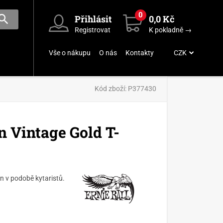
0
Přihlásit
0,0 Kč
Registrovat
K pokladně →
Vše o nákupu
O nás
Kontakty
CZK
Kód zboží:
P377430
n Vintage Gold T-
an v podobě kytaristů.