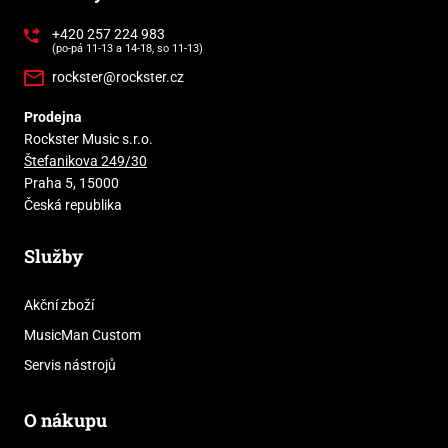
+420 257 224 983
(po-pá 11-13 a 14-18, so 11-13)
rockster@rockster.cz
Prodejna
Rockster Music s.r.o.
Štefanikova 249/30
Praha 5, 15000
Česká republika
Služby
Akční zboží
MusicMan Custom
Servis nástrojů
O nákupu