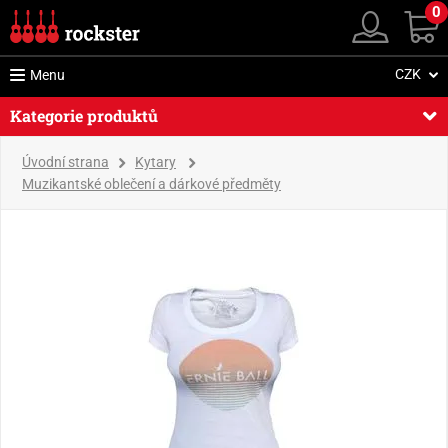
0
CZK
Menu
Kategorie produktů
Úvodní strana
Kytary
Muzikantské oblečení a dárkové předměty