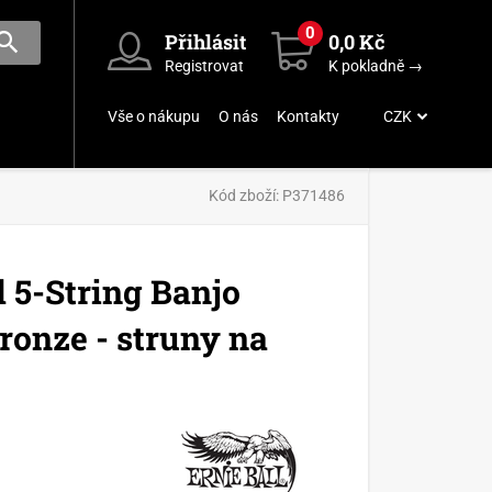
0
Přihlásit
0,0 Kč
Registrovat
K pokladně →
Vše o nákupu
O nás
Kontakty
CZK
Kód zboží:
P371486
 5-String Banjo
ronze - struny na