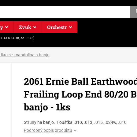
ry
Zvuk
Orchestr
11-13 a 14-18, so 11-13)
Ukulele, mandolína a banjo
2061 Ernie Ball Earthwood
Frailing Loop End 80/20 B
banjo - 1ks
Struny na banjo. Tloušťka .010, .013, .015, .024w, .010
Podrobný popis produktu