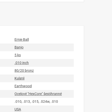
Ernie Ball
Banjo
5 ks
.010 inch
80/20 bronz
Kulaté
Earthwood
Ocelové "HexCore" šestihranné
.010, .013, .015, .024w, .010
USA