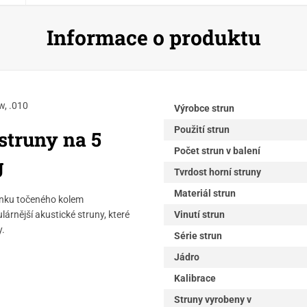
Informace o produktu
w, .010
Výrobce strun
Použití strun
struny na 5
Počet strun v balení
g
Tvrdost horní struny
Materiál strun
inku točeného kolem
Vinutí strun
árnější akustické struny, které
y.
Série strun
Jádro
Kalibrace
Struny vyrobeny v