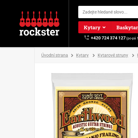
Kytary
Baskyta
+420 724 374 127
(po-pá 
Úvodní strana
Kytary
Kytarové struny