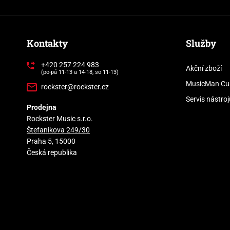
Kontakty
Služby
+420 257 224 983
Akční zboží
(po-pá 11-13 a 14-18, so 11-13)
MusicMan Cu
rockster@rockster.cz
Servis nástroj
Prodejna
Rockster Music s.r.o.
Štefanikova 249/30
Praha 5, 15000
Česká republika