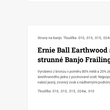
Struny na banjo. Tloušťka .010, .013, .015, .024
Ernie Ball Earthwood 
strunné Banjo Frailin
Vyrobeno z bronzu v poměru 80% mědi a 20% z
šestihranného jádra z pocínované oceli. Nejpopul
nabízí jasný, zvonivý zvuk s nádhernými podtón
Tloušťka .010, .013, .015, .024w, .010