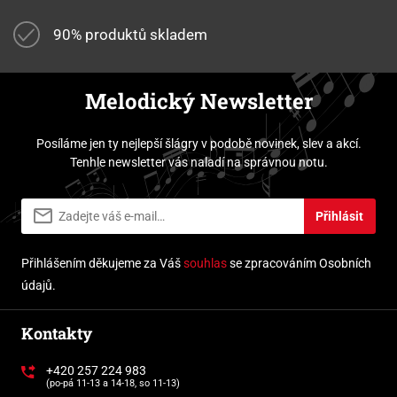
90% produktů skladem
Melodický Newsletter
Posíláme jen ty nejlepší šlágry v podobě novinek, slev a akcí.
Tenhle newsletter vás naladí na správnou notu.
Přihlásit
Přihlášením děkujeme za Váš
souhlas
se zpracováním Osobních
údajů.
Kontakty
+420 257 224 983
(po-pá 11-13 a 14-18, so 11-13)