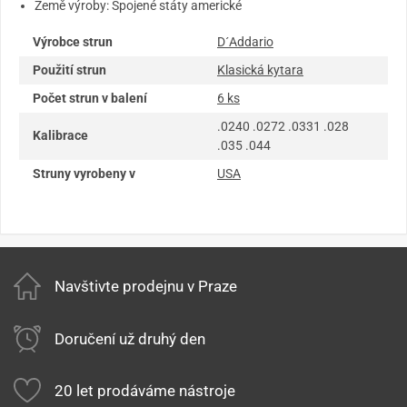
Země výroby: Spojené státy americké
Výrobce strun
D´Addario
Použití strun
Klasická kytara
Počet strun v balení
6 ks
.0240 .0272 .0331 .028
Kalibrace
.035 .044
Struny vyrobeny v
USA
Navštivte prodejnu v Praze
Doručení už druhý den
20 let prodáváme nástroje