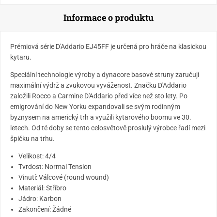
Informace o produktu
Prémiová série D'Addario EJ45FF je určená pro hráče na klasickou
kytaru.
Speciální technologie výroby a dynacore basové struny zaručují
maximální výdrž a zvukovou vyváženost. Značku D'Addario
založili Rocco a Carmine D'Addario před více než sto lety. Po
emigrování do New Yorku expandovali se svým rodinným
byznysem na americký trh a využili kytarového boomu ve 30.
letech. Od té doby se tento celosvětově proslulý výrobce řadí mezi
špičku na trhu.
Velikost: 4/4
Tvrdost: Normal Tension
Vinutí: Válcové (round wound)
Materiál: Stříbro
Jádro: Karbon
Zakončení: Žádné