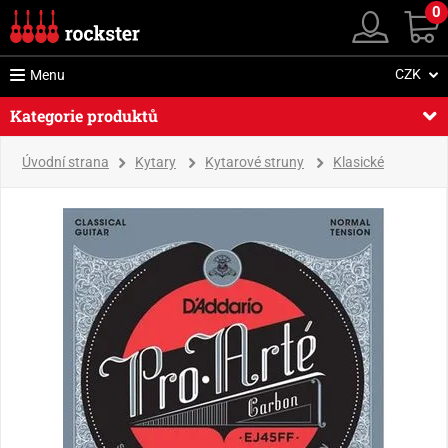
0
CZK
Menu
Kategorie produktů
Úvodní strana
Kytary
Kytarové struny
Klasické