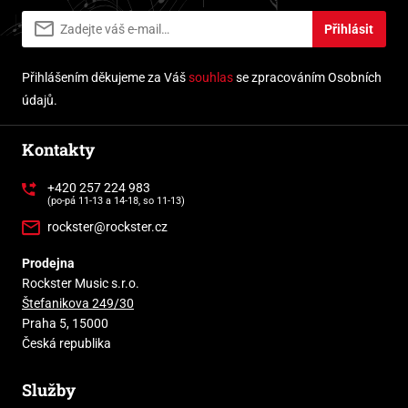
Přihlásit
Přihlášením děkujeme za Váš
souhlas
se zpracováním Osobních
údajů.
Kontakty
+420 257 224 983
(po-pá 11-13 a 14-18, so 11-13)
rockster@rockster.cz
Prodejna
Rockster Music s.r.o.
Štefanikova 249/30
Praha 5, 15000
Česká republika
Služby