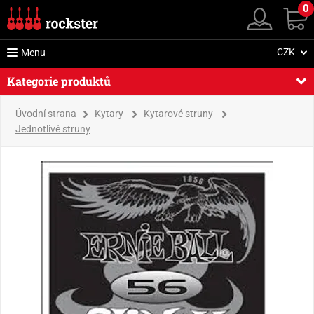
0
CZK
Menu
Kategorie produktů
Úvodní strana
Kytary
Kytarové struny
Jednotlivé struny