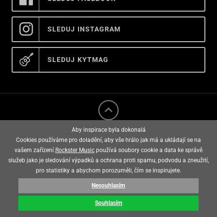
SLEDUJ INSTAGRAM
SLEDUJ KYTMAG
Aby inspirace byla dokonalá
Cookies používáme pro doladění, aby vše hrálo jak má a ukládají se na
vašem zařízení.
Rockster Music
používá soubory cookie a data ke správě
služeb jako je sledování výpadků a ochrana proti spamu, podvodu a zneužití,
rockster music © 2008 - 2026
pro statistiky a abychom porozuměli, čím se inspirujete.
Nesouhlasím
E-shop vytvořila
Souhlasím