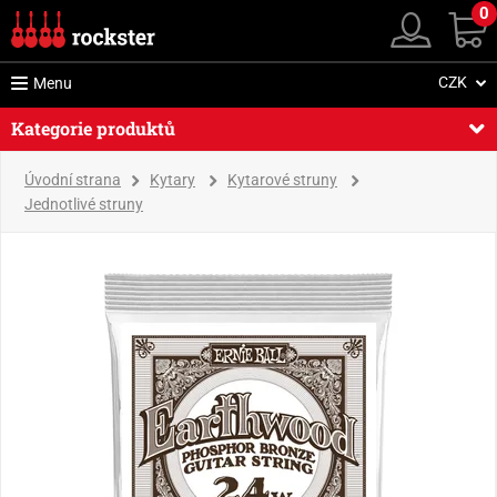
0
CZK
Menu
Kategorie produktů
Úvodní strana
Kytary
Kytarové struny
Jednotlivé struny