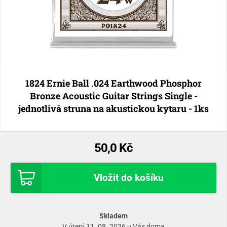
1824 Ernie Ball .024 Earthwood Phosphor
Bronze Acoustic Guitar Strings Single -
jednotlivá struna na akustickou kytaru - 1ks
50,0 Kč
Vložit do košíku
Skladem
V úterý 11. 08. 2026 u Vás doma