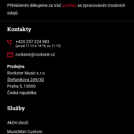
Přihlášením děkujeme za Váš
souhlas
se zpracováním Osobních
údajů.
Kontakty
+420 257 224 983
(po-pá 11-13 a 14-18, so 11-13)
rockster@rockster.cz
Prodejna
Rockster Music s.r.o.
Štefanikova 249/30
Praha 5, 15000
Česká republika
Služby
Akční zboží
MusicMan Custom