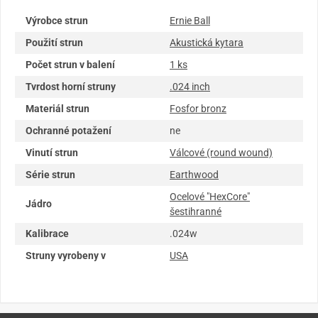
Výrobce strun
Ernie Ball
Použití strun
Akustická kytara
Počet strun v balení
1 ks
Tvrdost horní struny
.024 inch
Materiál strun
Fosfor bronz
Ochranné potažení
ne
Vinutí strun
Válcové (round wound)
Série strun
Earthwood
Ocelové "HexCore"
Jádro
šestihranné
Kalibrace
.024w
Struny vyrobeny v
USA