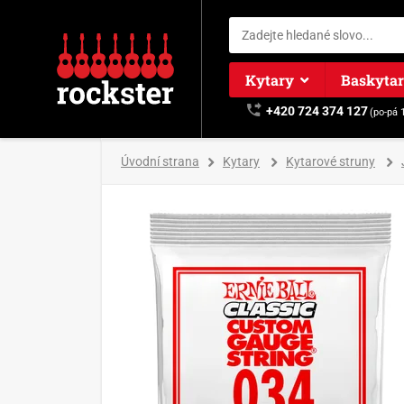
Kytary
Baskyta
+420 724 374 127
(po-pá 
Úvodní strana
Kytary
Kytarové struny