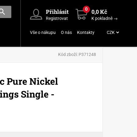
0
Přihlásit
0,0 Kč
Registrovat
K pokladně →
Vše o nákupu
O nás
Kontakty
CZK
Kód zboží:
P371248
ic Pure Nickel
ings Single -