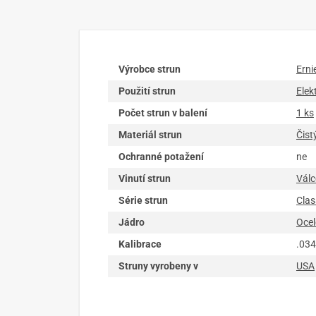
Výrobce strun
Erni
Použití strun
Elek
Počet strun v balení
1 ks
Materiál strun
Čistý
Ochranné potažení
ne
Vinutí strun
Válc
Série strun
Clas
Jádro
Ocel
Kalibrace
.034
Struny vyrobeny v
USA