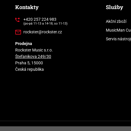
Kontakty
Služby
+420 257 224 983
Akční zboží
(po-pá 11-13 a 14-18, so 11-13)
MusicMan Cu
rockster@rockster.cz
Servis nástroj
Prodejna
Rockster Music s.r.o.
Štefanikova 249/30
Praha 5, 15000
Česká republika