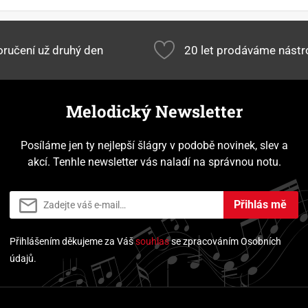
ručení už druhý den
20 let prodáváme nástr
Melodický Newsletter
Posíláme jen ty nejlepší šlágry v podobě novinek, slev a
akcí. Tenhle newsletter vás naladí na správnou notu.
Přihlás mě
Přihlášením děkujeme za Váš
souhlas
se zpracováním Osobních
údajů.