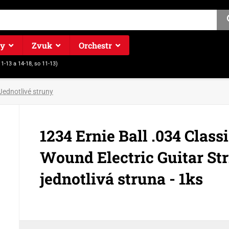
ry
Zvuk
Orchestr
11-13 a 14-18, so 11-13)
Jednotlivé struny
1234 Ernie Ball .034 Class
Wound Electric Guitar Str
jednotlivá struna - 1ks