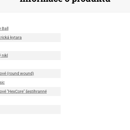
e Ball
trická kytara
 nikl
ové (round wound)
sic
ové "HexCore" šestihranné